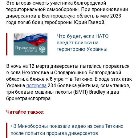
Это вторая смерть участника белгородской
территориальной самообороны. При проникновении
диверсантов в Белгородскую область в мае 2023
года погиб боец теробороны Юрий Гаевой.
Что будет, если НАТО
введет войска на
территорию Украины
В ночь на 12 марта диверсанты пытались прорваться
в села Нехотеевка и Сподарюшино Белгородской
области, а ближе к 8 утра — в Теткино. В ходе этих атак
Украина
потеряла
234 боевика убитыми, семь танков,
три боевые машины пехоты (БМП) Bradley и два
бронетранспортера.
Читайте также:
• В Минобороны показали видео из села Теткино
после попытки прорыва диверсантов