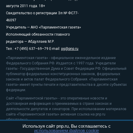
августа 2011 года. 18+
Свидетельство о регистрации Эл № ФС77-
46097
Учредитель — АНО «Парламентская газета»
Исполняющий обязанности главного
редактора — Абдуллаев М.Р.
Тел.: +7 (495) 637–69–79 E-mail:
pg@pnp.ru
«Парламентская газета» - официальное еженедельное издание
Федерального Собрания РФ. Издается с 1997 года. Учредители
газеты - Государственная Дума и Совет Федерации РФ. Официальный
публикатор федеральных конституционных законов, федеральных
законов и актов палат Федерального Собрания. «Парламентская
газета» имеет пункты печати и представительства в десяти субъектах
федерации.
Сайт «Парламентской газеты» - это оперативные новости и
достоверная информация о принимаемых в стране законах и
деятельности депутатов и сенаторов. При использовании материалов
сайта «Парламентской газеты» активная ссылка на pnp.ru
обязательна.
Используя сайт pnp.ru, Вы соглашаетесь с
На информационном ресурсе применяются
рекомендательные
использованием файлов cookie