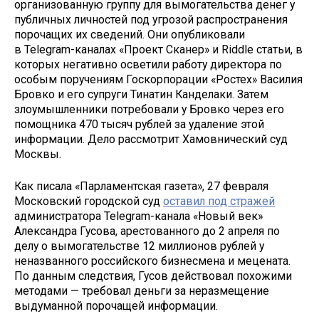
организованную группу для вымогательства денег у
публичных личностей под угрозой распространения
порочащих их сведений. Они опубликовали
в Telegram-каналах «Проект Сканер» и Riddle статьи, в
которых негативно осветили работу директора по
особым поручениям Госкорпорации «Ростех» Василия
Бровко и его супруги Тинатин Канделаки. Затем
злоумышленники потребовали у Бровко через его
помощника 470 тысяч рублей за удаление этой
информации. Дело рассмотрит Хамовнический суд
Москвы.
Как писала «Парламентская газета», 27 февраля
Московский городской суд
оставил под стражей
администратора Telegram-канала «Новый век»
Александра Гусова, арестованного до 2 апреля по
делу о вымогательстве 12 миллионов рублей у
неназванного российского бизнесмена и мецената.
По данным следствия, Гусов действовал похожими
методами — требовал деньги за неразмещение
выдуманной порочащей информации.