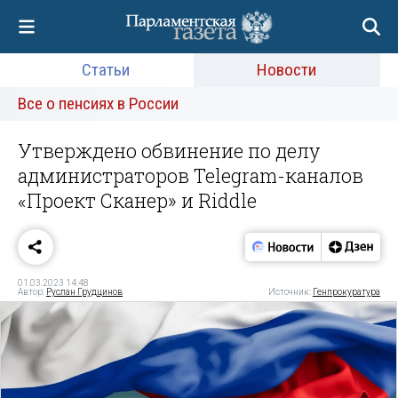
Статьи
Новости
Все о пенсиях в России
Утверждено обвинение по делу
администраторов Telegram-каналов
«Проект Сканер» и Riddle
01.03.2023 14:48
Автор:
Руслан Грудцинов
Источник:
Генпрокуратура