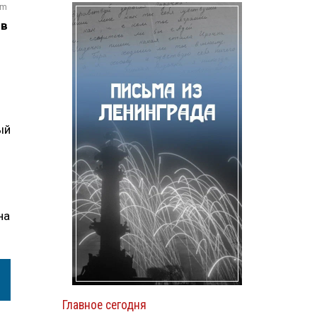
om
 в
ый
на
Главное сегодня