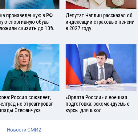
на произведенную в РФ
Депутат Чаплин рассказал об
кую спортивную обувь
индексации страховых пенсий
ложили снизить до 10%
в 2027 году
рова: Россия сожалеет,
«Орлята России» и военная
Белград не отреагировал
подготовка: рекомендуемые
ыпады Стефанчука
курсы для школ
Новости СМИ2