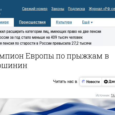
Свежий номер
Законы
Подписка
Журнал «РФ с
ия
и
 мире
Происшествия
Культура
Ещё
Медиацентр
Интервью
Колумнисты
Делова
ил расширить категории лиц, имеющих право на две пенсии
эксперт
оссии за год стало меньше на 409 тысяч человек
я пенсия по старости в России превысила 27,2 тысячи
мпион Европы по прыжкам в
ошинин
Читать нас в
Источник:
ТА