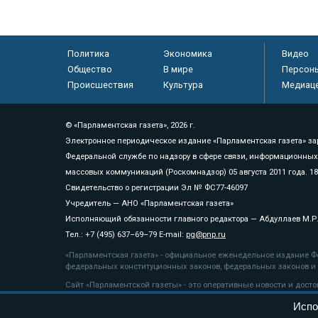
Политика
Экономика
Видео
Общество
В мире
Персон
Происшествия
Культура
Медиац
© «Парламентская газета», 2026 г.
Электронное периодическое издание «Парламентская газета» за
Федеральной службе по надзору в сфере связи, информационных
массовых коммуникаций (Роскомнадзор) 05 августа 2011 года. 1
Свидетельство о регистрации Эл № ФС77-46097
Учредитель — АНО «Парламентская газета»
Исполняющий обязанности главного редактора — Абдуллаев М.Р
Тел.: +7 (495) 637–69–79 E-mail:
pg@pnp.ru
«Парламентская газета» - официальное еженедельное издание Фе
федеральных конституционных законов, федеральных законов и а
Сайт «Парламентской газеты» - это оперативные новости и дост
«Парламентской газеты» активная ссылка на pnp.ru обязательна.
Испо
На информационном ресурсе применяются
рекомендательные т