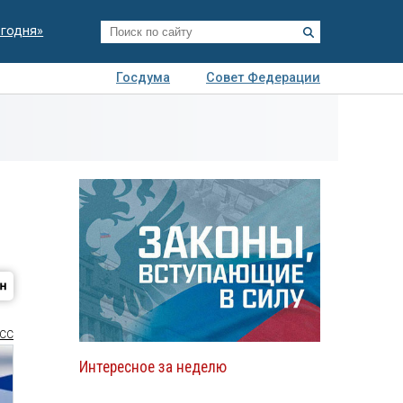
егодня»
Госдума
Совет Федерации
я
Авто
Недвижимость
Технологии
иза
СС
Интересное за неделю