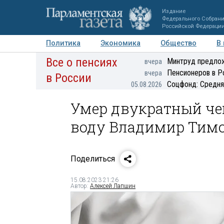
Издание
Федерального Собран
Российской Федераци
Политика
Экономика
Общество
В
Все о пенсиях
Фото
Авторы
Персоны
Мнения
Регионы
Минтруд предлож
вчера
Пенсионеров в Р
вчера
в России
Соцфонд: Средня
05.08.2026
Умер двукратный че
воду Владимир Тим
Поделиться
15.08.2023 21:26
Автор:
Алексей Лапшин