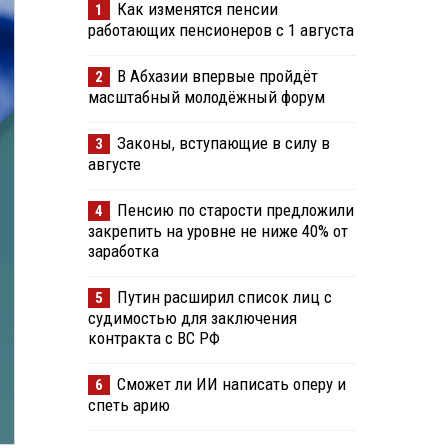
Как изменятся пенсии
1
работающих пенсионеров с 1 августа
В Абхазии впервые пройдёт
2
масштабный молодёжный форум
Законы, вступающие в силу в
3
августе
Пенсию по старости предложили
4
закрепить на уровне не ниже 40% от
заработка
Путин расширил список лиц с
5
судимостью для заключения
контракта с ВС РФ
Сможет ли ИИ написать оперу и
6
спеть арию