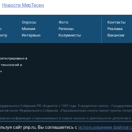
Новости МирТесен
Опросы
Фото
Контакты
ы
Мнения
Регионы
Реклама
ентр
Интервью
Колумнисты
Вакансии
регистрировано в
 технологий и
8+
.
дерального Собрания РФ. Издается с 1997 года. Учредители газеты - Государств
ктов палат Федерального Собрания. «Парламентская газета» имеет пункты печати
оверная информация о принимаемых в стране законах и деятельности депутатов и
льзуя сайт pnp.ru, Вы соглашаетесь с
использованием файлов c
ехнологии