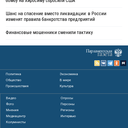
бомбу на Хиросиму сбросили США
Шанс на спасение вместо ликвидации: в России
изменят правила банкротства предприятий
Финансовые мошенники сменили тактику
Политика
Экономика
Общество
В мире
Происшествия
Культура
Видео
Опросы
Фото
Персоны
Мнения
Регионы
Медиацентр
Интервью
Колумнисты