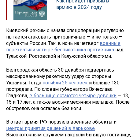
Как пройдет призыв в
армию в 2024 году
Киевский режим с начала спецоперации регулярно
пытается атаковать приграничные — и не только —
субъекты России. Так, в ночь на четверг
военные
перехватили четыре беспилотника противника
над
Тульской, Ростовской и Калужской областями.
Белгородская область 30 декабря подверглась
массированному ракетному удару со стороны
Украины. Тогда
погибли 25 человек
и больше 130
пострадали. По словам губернатора Вячеслава
Гладкова,
в больнице остаются четыре девочки
— 13,
15 и 17 лет, а также восьмимесячная малышка. После
обстрелов она осталась без ноги.
В ответ армия РФ поразила военные объекты и
центры принятия решений в Харькове
.
Высокоточным оружием накрыли бывшую гостиницу,