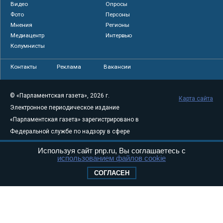
Видео
Опросы
Фото
Персоны
Мнения
Регионы
Медиацентр
Интервью
Колумнисты
Контакты
Реклама
Вакансии
© «Парламентская газета», 2026 г.
Карта сайта
Электронное периодическое издание
«Парламентская газета» зарегистрировано в
Федеральной службе по надзору в сфере
связи, информационных технологий и
Используя сайт pnp.ru, Вы соглашаетесь с
массовых коммуникаций (Роскомнадзор) 05
использованием файлов cookie
августа 2011 года. 18+
СОГЛАСЕН
Свидетельство о регистрации Эл № ФС77-
46097
Учредитель — АНО «Парламентская газета»
Исполняющий обязанности главного