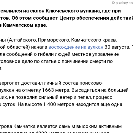
© pixabay.c
емлился на склон Ключевского вулкана, где при
тов. Об этом сообщает Центр обеспечения действи
в Камчатском крае.
аны (Алтайского, Приморского, Камчатского краев,
ой областей) начала
восхождение на вулкан
30 августа. 
ле сообщений о гибели людей местное управление
оловное дело по статье о причинении смерти по
.
вертолет доставил личный состав поисково-
вулкан на отметку 1663 метра. Высадиться на большей
их, не позволил сильный ветер и пепел, процесс
 суток. На высоте 1 400 метров находится еще одна
строва Камчатка является самым высоким активным