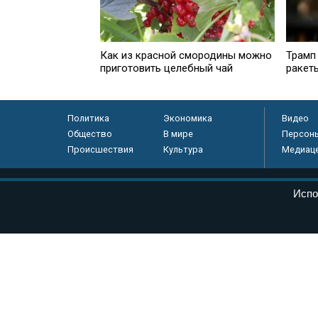
Как из красной смородины можно
Трамп
приготовить целебный чай
ракет
Политика
Экономика
Видео
Общество
В мире
Персон
Происшествия
Культура
Медиац
© «Парламентская газета», 2026 г.
Испо
Электронное периодическое издание «Парламентская газета» за
Федеральной службе по надзору в сфере связи, информационных
массовых коммуникаций (Роскомнадзор) 05 августа 2011 года. 1
Свидетельство о регистрации Эл № ФС77-46097
Учредитель — АНО «Парламентская газета»
Исполняющий обязанности главного редактора — Абдуллаев М.Р
Тел.: +7 (495) 637–69–79 E-mail:
pg@pnp.ru