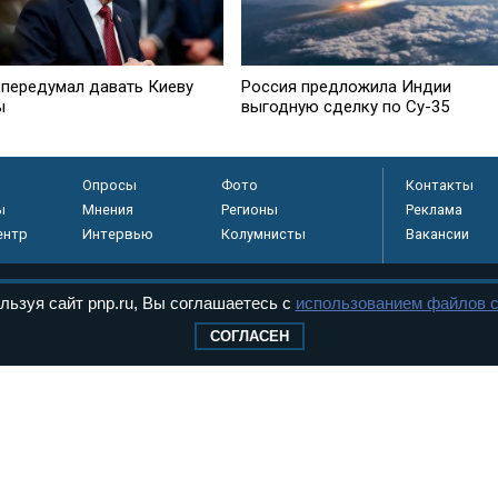
 передумал давать Киеву
Россия предложила Индии
ы
выгодную сделку по Су-35
Опросы
Фото
Контакты
ы
Мнения
Регионы
Реклама
ентр
Интервью
Колумнисты
Вакансии
льзуя сайт pnp.ru, Вы соглашаетесь с
использованием файлов c
регистрировано в
СОГЛАСЕН
 технологий и
8+
.