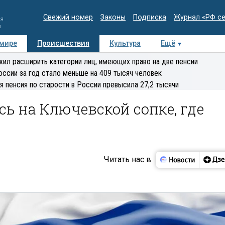
Свежий номер
Законы
Подписка
Журнал «РФ с
ия
и
 мире
Происшествия
Культура
Ещё
Медиацентр
Интервью
Колумнисты
Делова
ил расширить категории лиц, имеющих право на две пенсии
эксперт
оссии за год стало меньше на 409 тысяч человек
я пенсия по старости в России превысила 27,2 тысячи
ь на Ключевской сопке, где
Читать нас в