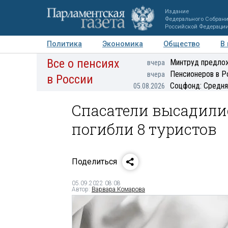
Издание
Федерального Собран
Российской Федераци
Политика
Экономика
Общество
В
Все о пенсиях
Фото
Авторы
Персоны
Мнения
Регионы
Минтруд предлож
вчера
Пенсионеров в Р
вчера
в России
Соцфонд: Средня
05.08.2026
Спасатели высадилис
погибли 8 туристов
Поделиться
05.09.2022 08:08
Автор:
Варвара Комарова