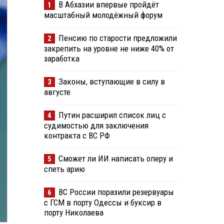
В Абхазии впервые пройдёт
1
масштабный молодёжный форум
Пенсию по старости предложили
2
закрепить на уровне не ниже 40% от
заработка
Законы, вступающие в силу в
3
августе
Путин расширил список лиц с
4
судимостью для заключения
контракта с ВС РФ
Сможет ли ИИ написать оперу и
5
спеть арию
ВС России поразили резервуары
6
с ГСМ в порту Одессы и буксир в
порту Николаева