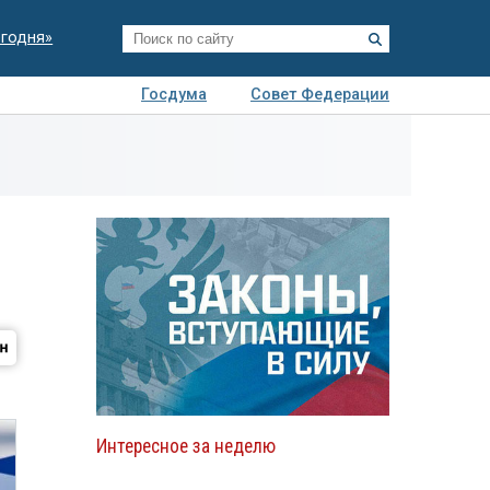
егодня»
Госдума
Совет Федерации
я
Авто
Недвижимость
Технологии
иза
Интересное за неделю