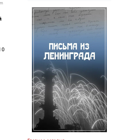
om
й
10