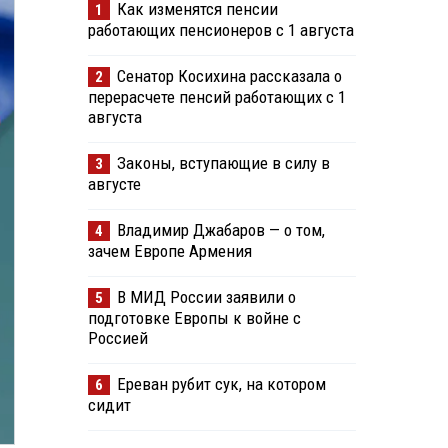
Как изменятся пенсии
1
работающих пенсионеров с 1 августа
Сенатор Косихина рассказала о
2
перерасчете пенсий работающих с 1
августа
Законы, вступающие в силу в
3
августе
Владимир Джабаров — о том,
4
зачем Европе Армения
В МИД России заявили о
5
подготовке Европы к войне с
Россией
Ереван рубит сук, на котором
6
сидит