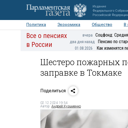
Издание
Федерального Собран
Российской Федераци
Политика
Экономика
Общество
В
Все о пенсиях
Фото
Авторы
Персоны
Мнения
Регионы
Соцфонд: Средня
вчера
Пенсию по стар
два дня назад
в России
Как изменятся п
01.08.2026
Шестеро пожарных п
заправке в Токмаке
Поделиться
02.12.2024 19:54
Автор:
Андрей Кузьменко