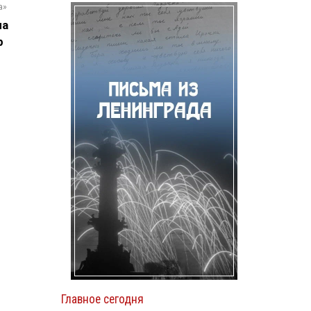
а»
на
р
Главное сегодня