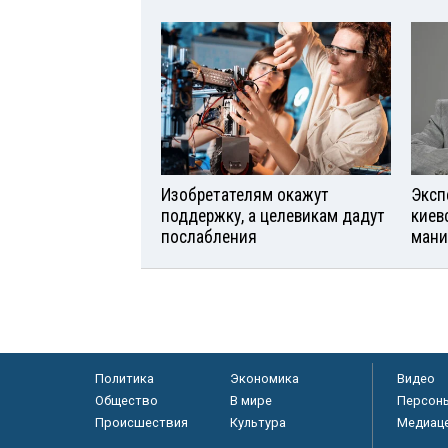
Изобретателям окажут
Эксп
поддержку, а целевикам дадут
киев
послабления
мани
Политика
Экономика
Видео
Общество
В мире
Персон
Происшествия
Культура
Медиац