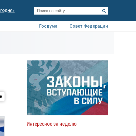
егодня»
Госдума
Совет Федерации
я
Авто
Недвижимость
Технологии
иза
Интересное за неделю