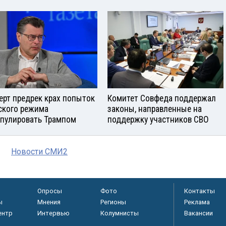
ерт предрек крах попыток
Комитет Совфеда поддержал
ского режима
законы, направленные на
пулировать Трампом
поддержку участников СВО
Новости СМИ2
Опросы
Фото
Контакты
ы
Мнения
Регионы
Реклама
ентр
Интервью
Колумнисты
Вакансии