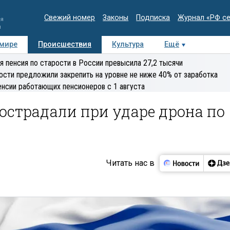
Свежий номер
Законы
Подписка
Журнал «РФ с
ия
и
 мире
Происшествия
Культура
Ещё
Медиацентр
Интервью
Колумнисты
Делова
я пенсия по старости в России превысила 27,2 тысячи
эксперт
ости предложили закрепить на уровне не ниже 40% от заработка
енсии работающих пенсионеров с 1 августа
острадали при ударе дрона по
Читать нас в