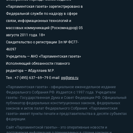
«Парламентская газета» зарегистрировано в
Федеральной службе по надзору в сфере
связи, информационных технологий и
массовых коммуникаций (Роскомнадзор) 05
августа 2011 года. 18+
Свидетельство о регистрации Эл № ФС77-
46097
Учредитель — АНО «Парламентская газета»
Исполняющий обязанности главного
редактора — Абдуллаев М.Р.
Тел.: +7 (495) 637–69–79 E-mail:
pg@pnp.ru
«Парламентская газета» - официальное еженедельное издание
Федерального Собрания РФ. Издается с 1997 года. Учредители
газеты - Государственная Дума и Совет Федерации РФ. Официальный
публикатор федеральных конституционных законов, федеральных
законов и актов палат Федерального Собрания. «Парламентская
газета» имеет пункты печати и представительства в десяти субъектах
федерации.
Сайт «Парламентской газеты» - это оперативные новости и
достоверная информация о принимаемых в стране законах и