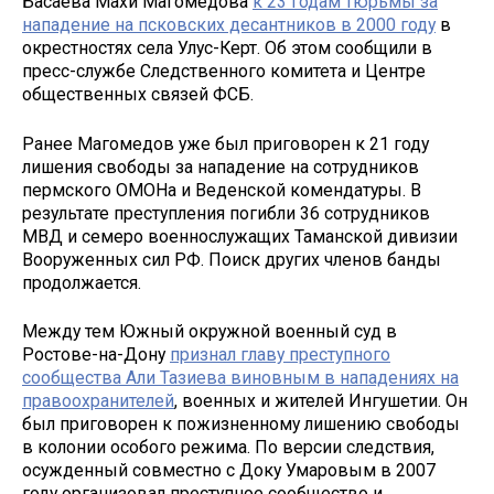
Басаева Махи Магомедова
к 23 годам тюрьмы за
нападение на псковских десантников в 2000 году
в
окрестностях села Улус-Керт. Об этом сообщили в
пресс-службе Следственного комитета и Центре
общественных связей ФСБ.
Ранее Магомедов уже был приговорен к 21 году
лишения свободы за нападение на сотрудников
пермского ОМОНа и Веденской комендатуры. В
результате преступления погибли 36 сотрудников
МВД и семеро военнослужащих Таманской дивизии
Вооруженных сил РФ. Поиск других членов банды
продолжается.
Между тем Южный окружной военный суд в
Ростове-на-Дону
признал главу преступного
сообщества Али Тазиева виновным в нападениях на
правоохранителей
, военных и жителей Ингушетии. Он
был приговорен к пожизненному лишению свободы
в колонии особого режима. По версии следствия,
осужденный совместно с Доку Умаровым в 2007
году организовал преступное сообщество и