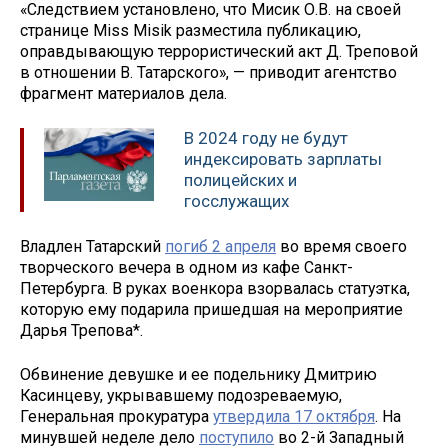
«Следствием установлено, что Мисик О.В. на своей
странице Miss Misik разместила публикацию,
оправдывающую террористический акт Д. Треповой
в отношении В. Татарского», — приводит агентство
фрагмент материалов дела.
В 2024 году не будут
индексировать зарплаты
полицейских и
госслужащих
Владлен Татарский
погиб 2 апреля
во время своего
творческого вечера в одном из кафе Санкт-
Петербурга. В руках военкора взорвалась статуэтка,
которую ему подарила пришедшая на мероприятие
Дарья Трепова*.
Обвинение девушке и ее подельнику Дмитрию
Касинцеву, укрывавшему подозреваемую,
Генеральная прокуратура
утвердила 17 октября
. На
минувшей неделе дело
поступило
во 2-й Западный