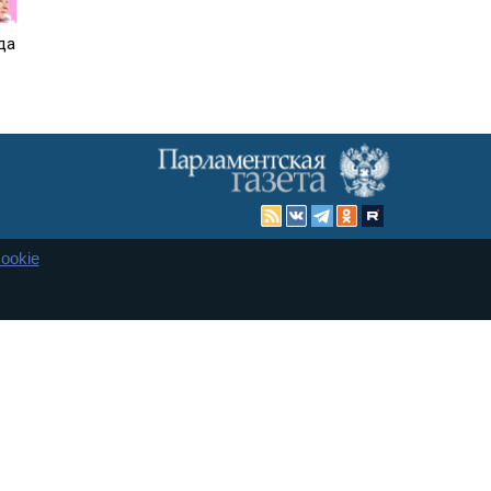
да
ookie
Карта сайта
енная Дума и Совет Федерации РФ. Официальный публикатор
 и представительства в десяти субъектах федерации.