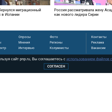
бернулся миграционный
Россия рассматривала жену Аса
с в Испании
как нового лидера Сирии
Опросы
Фото
Контакты
ы
Мнения
Регионы
Реклама
ентр
Интервью
Колумнисты
Вакансии
льзуя сайт pnp.ru, Вы соглашаетесь с
использованием файлов c
СОГЛАСЕН
регистрировано в
 технологий и
8+
.
дерального Собрания РФ. Издается с 1997 года. Учредители газеты - Государств
ктов палат Федерального Собрания. «Парламентская газета» имеет пункты печати