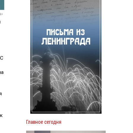
а»
и
ЧС
на
я
ок
Главное сегодня