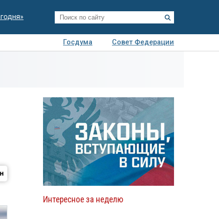
егодня»
Госдума
Совет Федерации
я
Авто
Недвижимость
Технологии
иза
Интересное за неделю