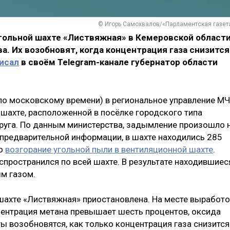
© Игорь Самохвалов/«Парламентская газет
гольной шахте «Листвяжная» в Кемеровской област
а. Их возобновят, когда концентрация газа снизится
исал
в своём Telegram-канале губернатор области
 по московскому времени) в региональное управление М
шахте, расположенной в посёлке городского типа
руга. По данным министерства, задымление произошло 
о предварительной информации, в шахте находились 285
ло
возгорание угольной пыли в вентиляционной шахте
.
спространился по всей шахте. В результате находившиес
ым газом.
шахте «Листвяжная» приостановлена. На месте выработ
центрация метана превышает шесть процентов, оксида
ты возобновятся, как только концентрация газа снизится