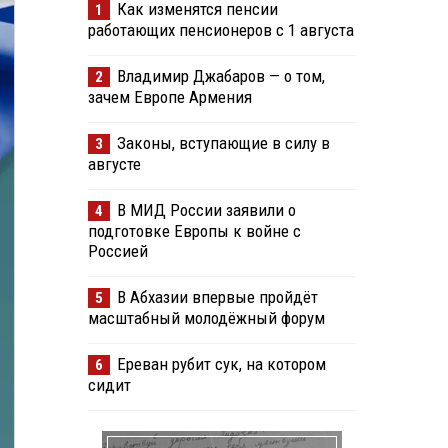
Как изменятся пенсии
1
работающих пенсионеров с 1 августа
Владимир Джабаров — о том,
2
зачем Европе Армения
Законы, вступающие в силу в
3
августе
В МИД России заявили о
4
подготовке Европы к войне с
Россией
В Абхазии впервые пройдёт
5
масштабный молодёжный форум
Ереван рубит сук, на котором
6
сидит