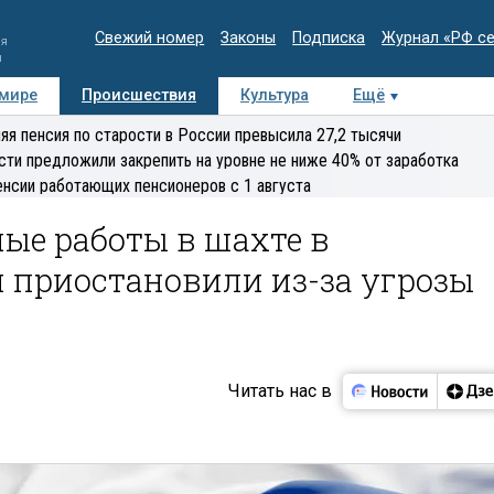
Свежий номер
Законы
Подписка
Журнал «РФ с
ия
и
 мире
Происшествия
Культура
Ещё
Медиацентр
Интервью
Колумнисты
Делова
яя пенсия по старости в России превысила 27,2 тысячи
эксперт
сти предложили закрепить на уровне не ниже 40% от заработка
енсии работающих пенсионеров с 1 августа
ые работы в шахте в
 приостановили из-за угрозы
Читать нас в