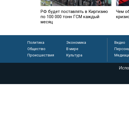
РФ будет поставлять в Киргизию
Чем о
по 100 000 тонн ГСМ каждый
кризи
месяц
Политика
Экономика
Видео
Общество
В мире
Персон
Происшествия
Культура
Медиац
Испо
© «Парламентская газета», 2026 г.
Электронное периодическое издание «Парламентская газета» за
Федеральной службе по надзору в сфере связи, информационных
массовых коммуникаций (Роскомнадзор) 05 августа 2011 года. 1
Свидетельство о регистрации Эл № ФС77-46097
Учредитель — АНО «Парламентская газета»
Исполняющий обязанности главного редактора — Абдуллаев М.Р
Тел.: +7 (495) 637–69–79 E-mail:
pg@pnp.ru
«Парламентская газета» - официальное еженедельное издание Фе
федеральных конституционных законов, федеральных законов и а