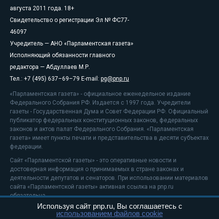
августа 2011 года. 18+
Свидетельство о регистрации Эл № ФС77-
46097
Учредитель — АНО «Парламентская газета»
Исполняющий обязанности главного
редактора — Абдуллаев М.Р.
Тел.: +7 (495) 637–69–79 E-mail:
pg@pnp.ru
«Парламентская газета» - официальное еженедельное издание
Федерального Собрания РФ. Издается с 1997 года. Учредители
газеты - Государственная Дума и Совет Федерации РФ. Официальный
публикатор федеральных конституционных законов, федеральных
законов и актов палат Федерального Собрания. «Парламентская
газета» имеет пункты печати и представительства в десяти субъектах
федерации.
Сайт «Парламентской газеты» - это оперативные новости и
достоверная информация о принимаемых в стране законах и
деятельности депутатов и сенаторов. При использовании материалов
сайта «Парламентской газеты» активная ссылка на pnp.ru
обязательна.
Используя сайт pnp.ru, Вы соглашаетесь с
На информационном ресурсе применяются
рекомендательные
использованием файлов cookie
технологии