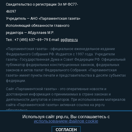
Свидетельство о регистрации Эл № ФС77-
46097
Учредитель — АНО «Парламентская газета»
Исполняющий обязанности главного
редактора — Абдуллаев М.Р.
Тел.: +7 (495) 637–69–79 E-mail:
pg@pnp.ru
«Парламентская газета» - официальное еженедельное издание
Федерального Собрания РФ. Издается с 1997 года. Учредители
газеты - Государственная Дума и Совет Федерации РФ. Официальный
публикатор федеральных конституционных законов, федеральных
законов и актов палат Федерального Собрания. «Парламентская
газета» имеет пункты печати и представительства в десяти субъектах
федерации.
Сайт «Парламентской газеты» - это оперативные новости и
достоверная информация о принимаемых в стране законах и
деятельности депутатов и сенаторов. При использовании материалов
сайта «Парламентской газеты» активная ссылка на pnp.ru
обязательна.
Используя сайт pnp.ru, Вы соглашаетесь с
На информационном ресурсе применяются
рекомендательные
использованием файлов cookie
технологии
Положение о защите персональных данных
СОГЛАСЕН