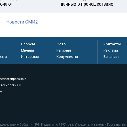
ючают
данных о происшествиях
Новости СМИ2
Опросы
Фото
Контакты
ы
Мнения
Регионы
Реклама
ентр
Интервью
Колумнисты
Вакансии
регистрировано в
 технологий и
8+
.
дерального Собрания РФ. Издается с 1997 года. Учредители газеты - Государств