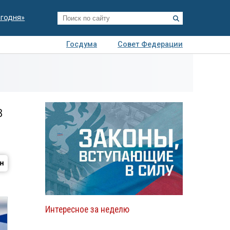
егодня»
Госдума
Совет Федерации
я
Авто
Недвижимость
Технологии
иза
в
Интересное за неделю