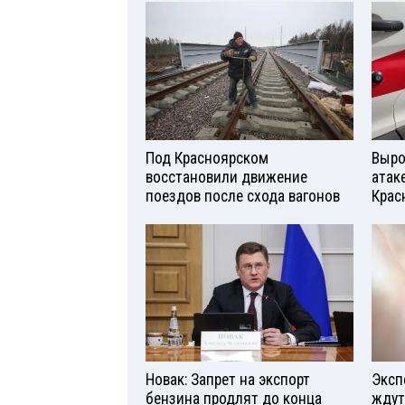
Под Красноярском
Выро
восстановили движение
атаке
поездов после схода вагонов
Крас
Новак: Запрет на экспорт
Эксп
бензина продлят до конца
ждут