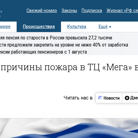
Свежий номер
Законы
Подписка
Журнал «РФ с
ия
и
 мире
Происшествия
Культура
Ещё
Медиацентр
Интервью
Колумнисты
Делова
яя пенсия по старости в России превысила 27,2 тысячи
эксперт
сти предложили закрепить на уровне не ниже 40% от заработка
енсии работающих пенсионеров с 1 августа
причины пожара в ТЦ «Мега» 
Читать нас в