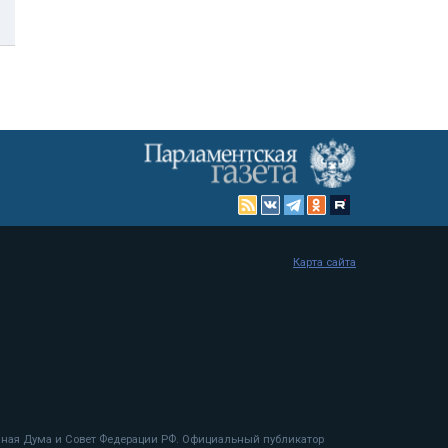
Карта сайта
енная Дума и Совет Федерации РФ. Официальный публикатор