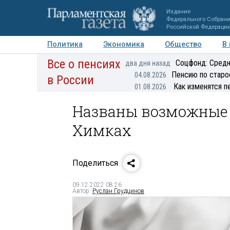
Издание
Федерального Собран
Российской Федераци
Политика
Экономика
Общество
В
Все о пенсиях
Фото
Авторы
Персоны
Мнения
Регионы
Соцфонд: Средн
два дня назад
Пенсию по старо
04.08.2026
в России
Как изменятся п
01.08.2026
Названы возможные 
Химках
Поделиться
09.12.2022 08:26
Автор:
Руслан Грудцинов