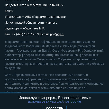
Свидетельство о регистрации Эл № ФС77-
46097
Учредитель — АНО «Парламентская газета»
Исполняющий обязанности главного
редактора — Абдуллаев М.Р.
Тел.: +7 (495) 637–69–79 E-mail:
pg@pnp.ru
«Парламентская газета» - официальное еженедельное издание
Федерального Собрания РФ. Издается с 1997 года. Учредители
газеты - Государственная Дума и Совет Федерации РФ. Официальный
публикатор федеральных конституционных законов, федеральных
законов и актов палат Федерального Собрания. «Парламентская
газета» имеет пункты печати и представительства в десяти субъектах
федерации.
Сайт «Парламентской газеты» - это оперативные новости и
достоверная информация о принимаемых в стране законах и
деятельности депутатов и сенаторов. При использовании материалов
сайта «Парламентской газеты» активная ссылка на pnp.ru
обязательна.
Используя сайт pnp.ru, Вы соглашаетесь с
На информационном ресурсе применяются
рекомендательные
использованием файлов cookie
технологии
Положение о защите персональных данных
СОГЛАСЕН