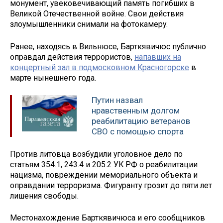
монумент, увековечивающий память погибших в
Великой Отечественной войне. Свои действия
злоумышленники снимали на фотокамеру.
Ранее, находясь в Вильнюсе, Барткявичюс публично
оправдал действия террористов,
напавших на
концертный зал в подмосковном Красногорске
в
марте нынешнего года.
Путин назвал
нравственным долгом
реабилитацию ветеранов
СВО с помощью спорта
Против литовца возбудили уголовное дело по
статьям 354.1, 243.4 и 205.2 УК РФ о реабилитации
нацизма, повреждении мемориального объекта и
оправдании терроризма. Фигуранту грозит до пяти лет
лишения свободы.
Местонахождение Барткявичюса и его сообщников