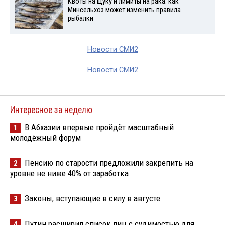
Квоты на щуку и лимиты на рака: как
Минсельхоз может изменить правила
рыбалки
Новости СМИ2
Новости СМИ2
Интересное за неделю
В Абхазии впервые пройдёт масштабный
1
молодёжный форум
Пенсию по старости предложили закрепить на
2
уровне не ниже 40% от заработка
Законы, вступающие в силу в августе
3
Путин расширил список лиц с судимостью для
4