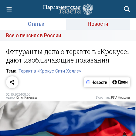
Статьи
Новости
Все о пенсиях в России
Фигуранты дела о теракте в «Крокусе»
дают изобличающие показания
Тема:
Теракт в «Крокус Сити Холле»
02.10.2024 08:06
Автор:
Юлия Катенёва
Источник:
РИА Новости