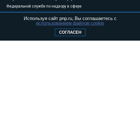
Федеральной службе по надзору в сфере
связи, информационных технологий и
Используя сайт pnp.ru, Вы соглашаетесь с
массовых коммуникаций (Роскомнадзор) 05
использованием файлов cookie
августа 2011 года. 18+
СОГЛАСЕН
Свидетельство о регистрации Эл № ФС77-
46097
Учредитель — АНО «Парламентская газета»
Исполняющий обязанности главного
редактора — Абдуллаев М.Р.
Тел.: +7 (495) 637–69–79 E-mail:
pg@pnp.ru
«Парламентская газета» - официальное еженедельное издание
Федерального Собрания РФ. Издается с 1997 года. Учредители
газеты - Государственная Дума и Совет Федерации РФ. Официальный
публикатор федеральных конституционных законов, федеральных
законов и актов палат Федерального Собрания. «Парламентская
газета» имеет пункты печати и представительства в десяти субъектах
федерации.
Сайт «Парламентской газеты» - это оперативные новости и
достоверная информация о принимаемых в стране законах и
деятельности депутатов и сенаторов. При использовании материалов