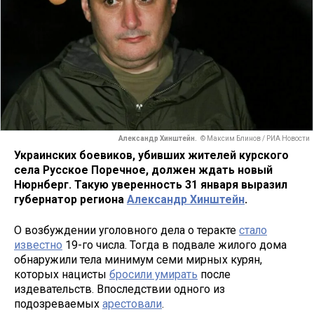
Александр Хинштейн.
© Максим Блинов / РИА Новости
Украинских боевиков, убивших жителей курского
села Русское Поречное, должен ждать новый
Нюрнберг. Такую уверенность 31 января выразил
губернатор региона
Александр Хинштейн
.
О возбуждении уголовного дела о теракте
стало
известно
19-го числа. Тогда в подвале жилого дома
обнаружили тела минимум семи мирных курян,
которых нацисты
бросили умирать
после
издевательств. Впоследствии одного из
подозреваемых
арестовали
.