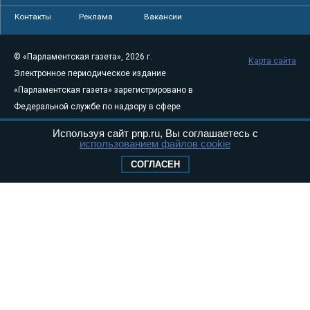
Контакты
Реклама
Вакансии
© «Парламентская газета», 2026 г.
Карта сайта
Электронное периодическое издание
«Парламентская газета» зарегистрировано в
Федеральной службе по надзору в сфере
связи, информационных технологий и
Используя сайт pnp.ru, Вы соглашаетесь с
массовых коммуникаций (Роскомнадзор) 05
использованием файлов cookie
августа 2011 года. 18+
СОГЛАСЕН
Свидетельство о регистрации Эл № ФС77-
46097
Учредитель — АНО «Парламентская газета»
Исполняющий обязанности главного
редактора — Абдуллаев М.Р.
Тел.: +7 (495) 637–69–79 E-mail:
pg@pnp.ru
«Парламентская газета» - официальное еженедельное издание
Федерального Собрания РФ. Издается с 1997 года. Учредители
газеты - Государственная Дума и Совет Федерации РФ. Официальный