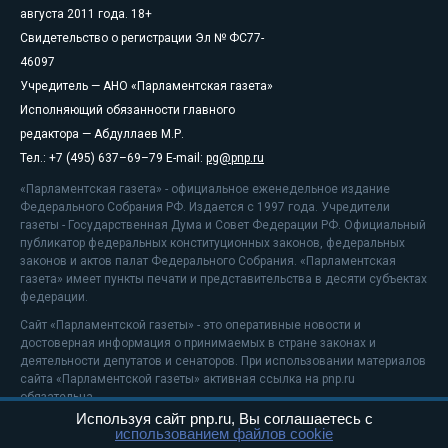
августа 2011 года. 18+
Свидетельство о регистрации Эл № ФС77-
46097
Учредитель — АНО «Парламентская газета»
Исполняющий обязанности главного
редактора — Абдуллаев М.Р.
Тел.: +7 (495) 637–69–79 E-mail:
pg@pnp.ru
«Парламентская газета» - официальное еженедельное издание
Федерального Собрания РФ. Издается с 1997 года. Учредители
газеты - Государственная Дума и Совет Федерации РФ. Официальный
публикатор федеральных конституционных законов, федеральных
законов и актов палат Федерального Собрания. «Парламентская
газета» имеет пункты печати и представительства в десяти субъектах
федерации.
Сайт «Парламентской газеты» - это оперативные новости и
достоверная информация о принимаемых в стране законах и
деятельности депутатов и сенаторов. При использовании материалов
сайта «Парламентской газеты» активная ссылка на pnp.ru
обязательна.
Используя сайт pnp.ru, Вы соглашаетесь с
На информационном ресурсе применяются
рекомендательные
использованием файлов cookie
технологии