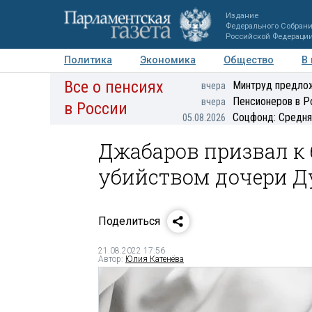
Издание
Федерального Собран
Российской Федераци
Политика
Экономика
Общество
В
Все о пенсиях
Фото
Авторы
Персоны
Мнения
Регионы
Минтруд предлож
вчера
Пенсионеров в Р
вчера
в России
Соцфонд: Средня
05.08.2026
Джабаров призвал к 
убийством дочери Д
Поделиться
21.08.2022 17:56
Автор:
Юлия Катенёва