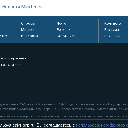
Новости МирТесен
Опросы
Фото
Контакты
ы
Мнения
Регионы
Реклама
ентр
Интервью
Колумнисты
Вакансии
регистрировано в
 технологий и
8+
.
дерального Собрания РФ. Издается с 1997 года. Учредители газеты - Государств
ктов палат Федерального Собрания. «Парламентская газета» имеет пункты печати
оверная информация о принимаемых в стране законах и деятельности депутатов и
льзуя сайт pnp.ru, Вы соглашаетесь с
использованием файлов c