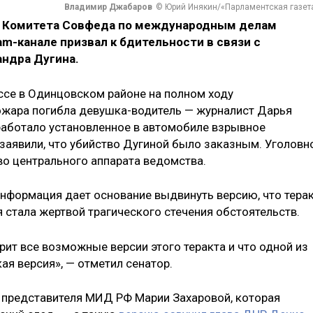
Владимир Джабаров
© Юрий Инякин/«Парламентская газет
 Комитета Совфеда по международным делам
am-канале призвал к бдительности в связи с
ндра Дугина.
ссе в Одинцовском районе на полном ходу
пожара погибла девушка-водитель — журналист Дарья
сработало установленное в автомобиле взрывное
 заявили, что убийство Дугиной было заказным. Уголовн
во центрального аппарата ведомства.
нформация дает основание выдвинуть версию, что тера
я стала жертвой трагического стечения обстоятельств.
рит все возможные версии этого теракта и что одной из
ая версия», — отметил сенатор.
 представителя МИД РФ Марии Захаровой, которая