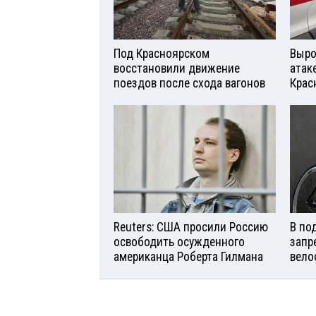
Под Красноярском
Выро
восстановили движение
атаке
поездов после схода вагонов
Крас
Reuters: США просили Россию
В по
освободить осужденного
запр
американца Роберта Гилмана
вело