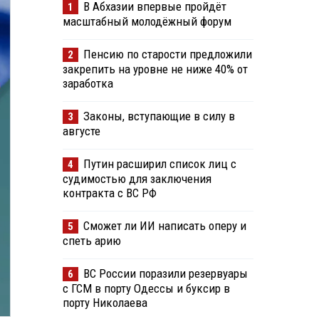
В Абхазии впервые пройдёт
1
масштабный молодёжный форум
Пенсию по старости предложили
2
закрепить на уровне не ниже 40% от
заработка
Законы, вступающие в силу в
3
августе
Путин расширил список лиц с
4
судимостью для заключения
контракта с ВС РФ
Сможет ли ИИ написать оперу и
5
спеть арию
ВС России поразили резервуары
6
с ГСМ в порту Одессы и буксир в
порту Николаева