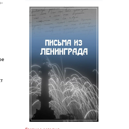
а»
ое
кт