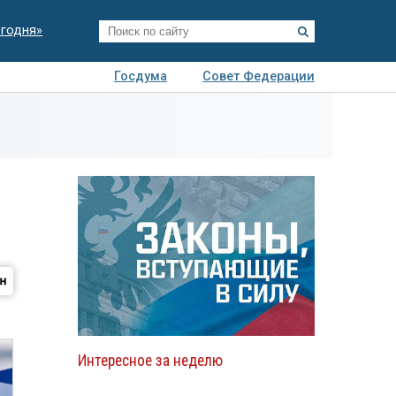
егодня»
Госдума
Совет Федерации
я
Авто
Недвижимость
Технологии
иза
Интересное за неделю