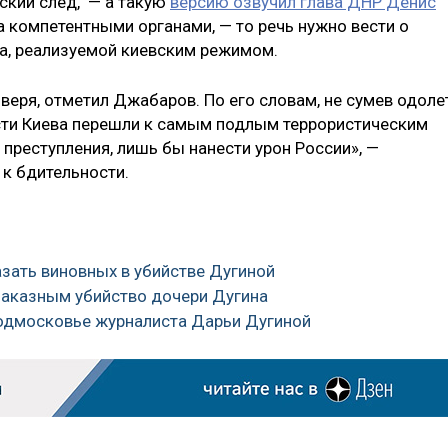
нский след, — а такую
версию озвучил глава ДНР Денис
 компетентными органами, — то речь нужно вести о
а, реализуемой киевским режимом.
веря, отметил Джабаров. По его словам, не сумев одоле
асти Киева перешли к самым подлым террористическим
преступления, лишь бы нанести урон России», —
н к бдительности.
азать виновных в убийстве Дугиной
 заказным убийство дочери Дугина
 Подмосковье журналиста Дарьи Дугиной