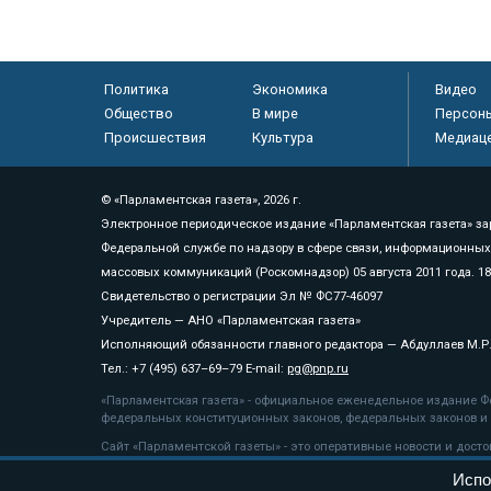
Политика
Экономика
Видео
Общество
В мире
Персон
Происшествия
Культура
Медиац
© «Парламентская газета», 2026 г.
Электронное периодическое издание «Парламентская газета» за
Федеральной службе по надзору в сфере связи, информационных
массовых коммуникаций (Роскомнадзор) 05 августа 2011 года. 1
Свидетельство о регистрации Эл № ФС77-46097
Учредитель — АНО «Парламентская газета»
Исполняющий обязанности главного редактора — Абдуллаев М.Р
Тел.: +7 (495) 637–69–79 E-mail:
pg@pnp.ru
«Парламентская газета» - официальное еженедельное издание Фе
федеральных конституционных законов, федеральных законов и а
Сайт «Парламентской газеты» - это оперативные новости и дост
«Парламентской газеты» активная ссылка на pnp.ru обязательна.
Испо