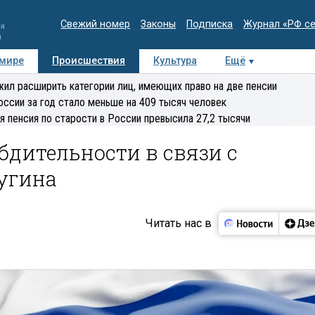
Свежий номер
Законы
Подписка
Журнал «РФ с
ия
и
 мире
Происшествия
Культура
Ещё
Медиацентр
Интервью
Колумнисты
Делова
ил расширить категории лиц, имеющих право на две пенсии
эксперт
оссии за год стало меньше на 409 тысяч человек
я пенсия по старости в России превысила 27,2 тысячи
бдительности в связи с
угина
Читать нас в