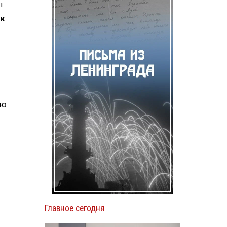
ПГ
к
ию
Главное сегодня