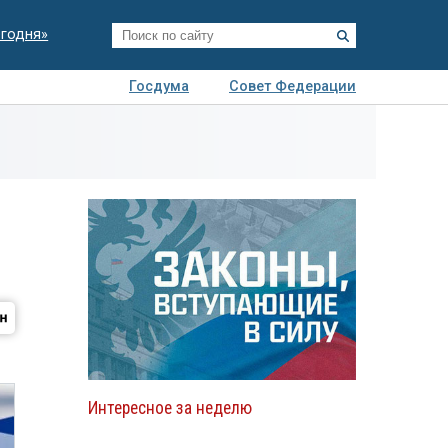
егодня»
Госдума
Совет Федерации
я
Авто
Недвижимость
Технологии
иза
Интересное за неделю