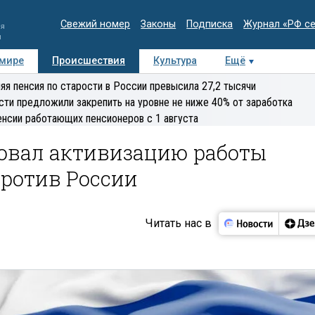
Свежий номер
Законы
Подписка
Журнал «РФ с
ия
и
 мире
Происшествия
Культура
Ещё
Медиацентр
Интервью
Колумнисты
Делова
яя пенсия по старости в России превысила 27,2 тысячи
эксперт
сти предложили закрепить на уровне не ниже 40% от заработка
енсии работающих пенсионеров с 1 августа
овал активизацию работы
против России
Читать нас в