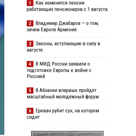
Как изменятся пенсии
1
работающих пенсионеров с 1 августа
Владимир Джабаров — о том,
2
зачем Европе Армения
Законы, вступающие в силу в
3
августе
В МИД России заявили о
4
подготовке Европы к войне с
Россией
В Абхазии впервые пройдёт
5
масштабный молодёжный форум
Ереван рубит сук, на котором
6
сидит