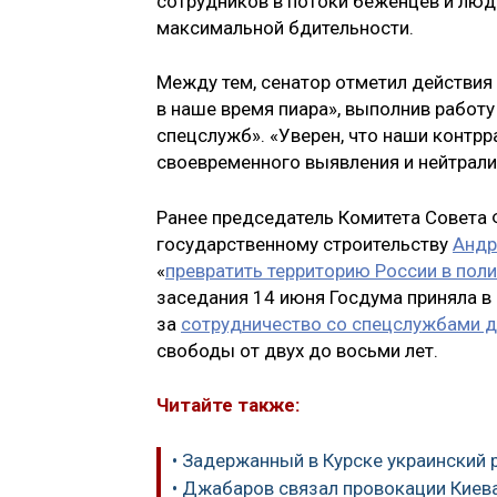
сотрудников в потоки беженцев и люде
максимальной бдительности.
Между тем, сенатор отметил действия
в наше время пиара», выполнив работ
спецслужб». «Уверен, что наши контрр
своевременного выявления и нейтрали
Ранее председатель Комитета Совета 
государственному строительству
Андр
«
превратить территорию России в пол
заседания 14 июня Госдума приняла в
за
сотрудничество со спецслужбами д
свободы от двух до восьми лет.
Читайте также:
• Задержанный в Курске украинский
• Джабаров связал провокации Киев