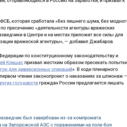
й, отправляющихся в Россию на заработки, и призвал к
 ФСБ, которая сработала «без лишнего шума, без модног
у по пресечению «деятельности агентуры вражеских
азведчики в Центре и на местах приложат все силы для
зации вражеской агентуры», — добавил Джабаров.
Федерации по конституционному законодательству и
ей Клишас
призвал жестким образом пресекать попытк
игон для диверсионных операций
». В ходе пленарного
 первом чтении законопроект о наказаниях за шпионаж 
ругих государств
граждан России предлагается лишать
 разведчик был завербован из-за компромата
а на Запорожской АЭС с поражениями на поле боя