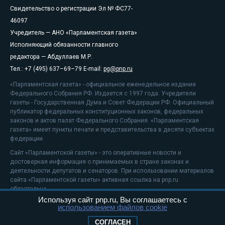
Свидетельство о регистрации Эл № ФС77-
46097
Учредитель — АНО «Парламентская газета»
Исполняющий обязанности главного
редактора — Абдуллаев М.Р.
Тел.: +7 (495) 637–69–79 E-mail:
pg@pnp.ru
«Парламентская газета» - официальное еженедельное издание
Федерального Собрания РФ. Издается с 1997 года. Учредители
газеты - Государственная Дума и Совет Федерации РФ. Официальный
публикатор федеральных конституционных законов, федеральных
законов и актов палат Федерального Собрания. «Парламентская
газета» имеет пункты печати и представительства в десяти субъектах
федерации.
Сайт «Парламентской газеты» - это оперативные новости и
достоверная информация о принимаемых в стране законах и
деятельности депутатов и сенаторов. При использовании материалов
сайта «Парламентской газеты» активная ссылка на pnp.ru
обязательна.
Используя сайт pnp.ru, Вы соглашаетесь с
На информационном ресурсе применяются
рекомендательные
использованием файлов cookie
технологии
Положение о защите персональных данных
СОГЛАСЕН