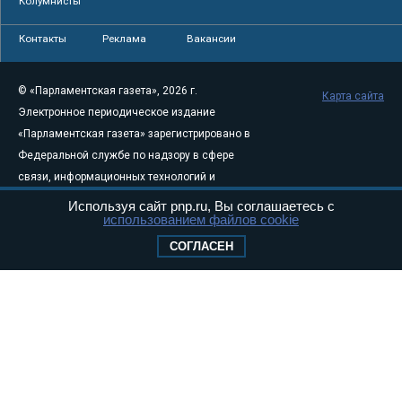
Колумнисты
Контакты
Реклама
Вакансии
© «Парламентская газета», 2026 г.
Карта сайта
Электронное периодическое издание
«Парламентская газета» зарегистрировано в
Федеральной службе по надзору в сфере
связи, информационных технологий и
массовых коммуникаций (Роскомнадзор) 05
Используя сайт pnp.ru, Вы соглашаетесь с
использованием файлов cookie
августа 2011 года. 18+
Свидетельство о регистрации Эл № ФС77-
СОГЛАСЕН
46097
Учредитель — АНО «Парламентская газета»
Исполняющий обязанности главного
редактора — Абдуллаев М.Р.
Тел.: +7 (495) 637–69–79 E-mail:
pg@pnp.ru
«Парламентская газета» - официальное еженедельное издание
Федерального Собрания РФ. Издается с 1997 года. Учредители