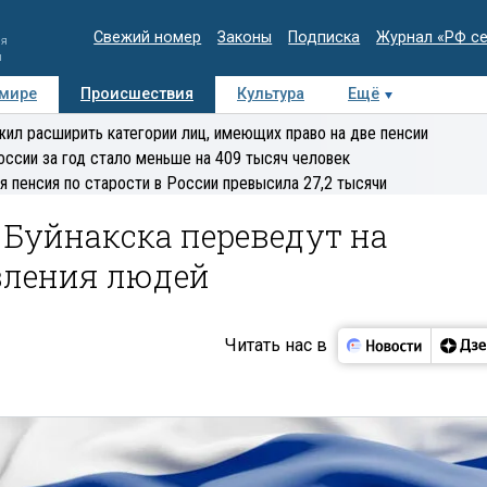
Свежий номер
Законы
Подписка
Журнал «РФ с
ия
и
 мире
Происшествия
Культура
Ещё
Медиацентр
Интервью
Колумнисты
Делова
ил расширить категории лиц, имеющих право на две пенсии
эксперт
оссии за год стало меньше на 409 тысяч человек
я пенсия по старости в России превысила 27,2 тысячи
 Буйнакска переведут на
вления людей
Читать нас в