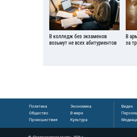
В колледж без экзаменов
В ар
возьмут не всех абитуриентов
за т
Политика
Экономика
Видео
Общество
В мире
Персон
Происшествия
Культура
Медиац