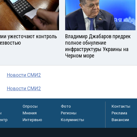
мии ужесточают контроль
Владимир Джабаров предрек
резвостью
полное обнуление
инфраструктуры Украины на
Черном море
Новости СМИ2
Новости СМИ2
Опросы
Фото
Контакты
ы
Мнения
Регионы
Реклама
ентр
Интервью
Колумнисты
Вакансии