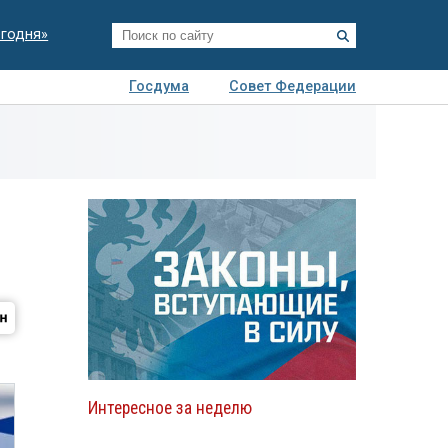
егодня»
Госдума
Совет Федерации
я
Авто
Недвижимость
Технологии
иза
Интересное за неделю