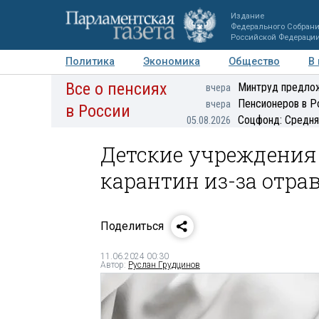
Издание
Федерального Собран
Российской Федераци
Политика
Экономика
Общество
В
Все о пенсиях
Фото
Авторы
Персоны
Мнения
Регионы
Минтруд предлож
вчера
Пенсионеров в Р
вчера
в России
Соцфонд: Средня
05.08.2026
Детские учреждения
карантин из-за отра
Поделиться
11.06.2024 00:30
Автор:
Руслан Грудцинов