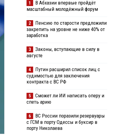
В Абхазии впервые пройдёт
1
масштабный молодёжный форум
Пенсию по старости предложили
2
закрепить на уровне не ниже 40% от
заработка
Законы, вступающие в силу в
3
августе
Путин расширил список лиц с
4
судимостью для заключения
контракта с ВС РФ
Сможет ли ИИ написать оперу и
5
спеть арию
ВС России поразили резервуары
6
с ГСМ в порту Одессы и буксир в
порту Николаева