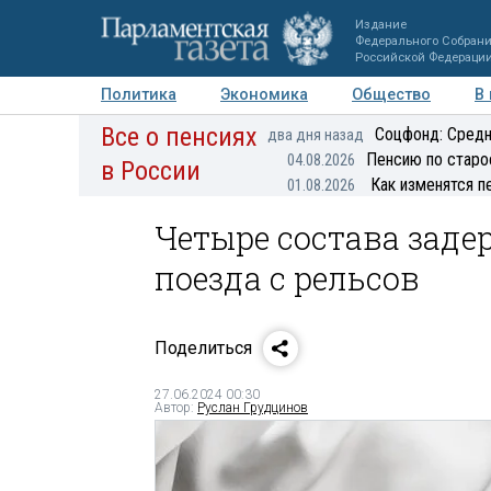
Издание
Федерального Собран
Российской Федераци
Политика
Экономика
Общество
В
Все о пенсиях
Фото
Авторы
Персоны
Мнения
Регионы
Соцфонд: Средн
два дня назад
Пенсию по старо
04.08.2026
в России
Как изменятся п
01.08.2026
Четыре состава заде
поезда с рельсов
Поделиться
27.06.2024 00:30
Автор:
Руслан Грудцинов