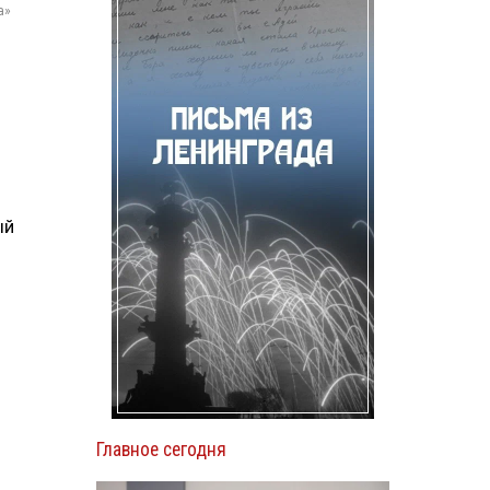
а»
ый
Главное сегодня