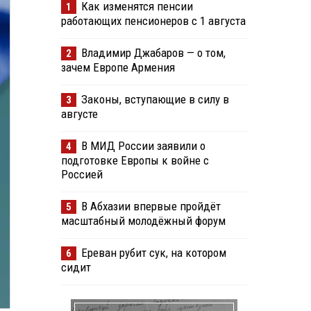
Как изменятся пенсии
1
работающих пенсионеров с 1 августа
Владимир Джабаров — о том,
2
зачем Европе Армения
Законы, вступающие в силу в
3
августе
В МИД России заявили о
4
подготовке Европы к войне с
Россией
В Абхазии впервые пройдёт
5
масштабный молодёжный форум
Ереван рубит сук, на котором
6
сидит