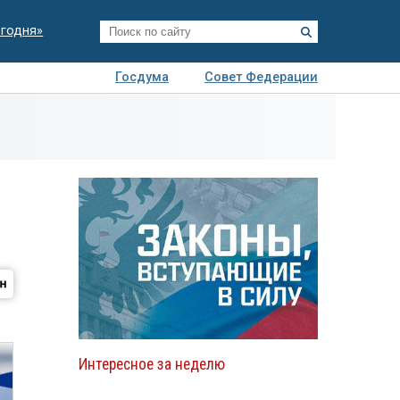
егодня»
Госдума
Совет Федерации
я
Авто
Недвижимость
Технологии
иза
Интересное за неделю