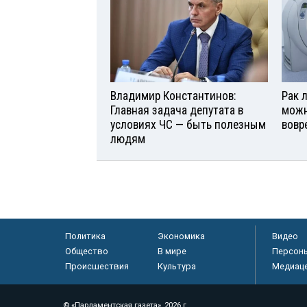
Владимир Константинов:
Рак л
Главная задача депутата в
можн
условиях ЧС — быть полезным
вовр
людям
Политика
Экономика
Видео
Общество
В мире
Персон
Происшествия
Культура
Медиац
© «Парламентская газета», 2026 г.