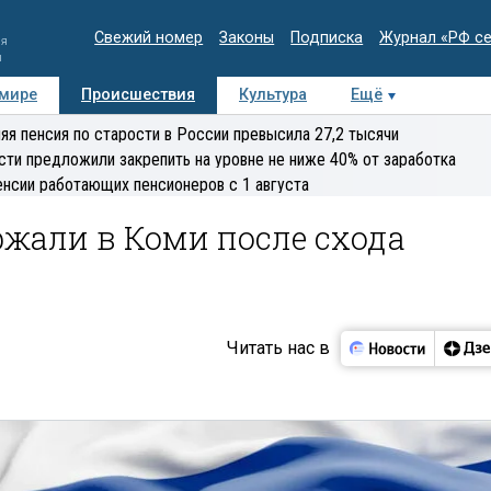
Свежий номер
Законы
Подписка
Журнал «РФ с
ия
и
 мире
Происшествия
Культура
Ещё
Медиацентр
Интервью
Колумнисты
Делова
яя пенсия по старости в России превысила 27,2 тысячи
эксперт
сти предложили закрепить на уровне не ниже 40% от заработка
енсии работающих пенсионеров с 1 августа
ржали в Коми после схода
Читать нас в