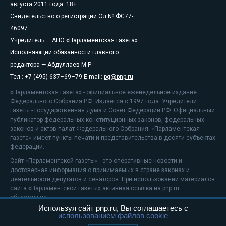
августа 2011 года. 18+
Свидетельство о регистрации Эл № ФС77-
46097
Учредитель — АНО «Парламентская газета»
Исполняющий обязанности главного
редактора — Абдуллаев М.Р.
Тел.: +7 (495) 637–69–79 E-mail:
pg@pnp.ru
«Парламентская газета» - официальное еженедельное издание
Федерального Собрания РФ. Издается с 1997 года. Учредители
газеты - Государственная Дума и Совет Федерации РФ. Официальный
публикатор федеральных конституционных законов, федеральных
законов и актов палат Федерального Собрания. «Парламентская
газета» имеет пункты печати и представительства в десяти субъектах
федерации.
Сайт «Парламентской газеты» - это оперативные новости и
достоверная информация о принимаемых в стране законах и
деятельности депутатов и сенаторов. При использовании материалов
сайта «Парламентской газеты» активная ссылка на pnp.ru
обязательна.
Используя сайт pnp.ru, Вы соглашаетесь с
На информационном ресурсе применяются
рекомендательные
использованием файлов cookie
технологии