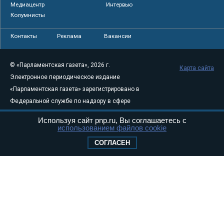
Медиацентр
Интервью
Колумнисты
Контакты
Реклама
Вакансии
© «Парламентская газета», 2026 г.
Карта сайта
Электронное периодическое издание
«Парламентская газета» зарегистрировано в
Федеральной службе по надзору в сфере
связи, информационных технологий и
Используя сайт pnp.ru, Вы соглашаетесь с
массовых коммуникаций (Роскомнадзор) 05
использованием файлов cookie
августа 2011 года. 18+
СОГЛАСЕН
Свидетельство о регистрации Эл № ФС77-
46097
Учредитель — АНО «Парламентская газета»
Исполняющий обязанности главного
редактора — Абдуллаев М.Р.
Тел.: +7 (495) 637–69–79 E-mail:
pg@pnp.ru