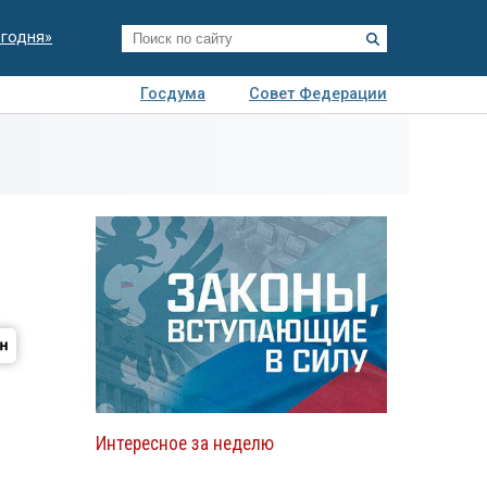
егодня»
Госдума
Совет Федерации
я
Авто
Недвижимость
Технологии
иза
Интересное за неделю