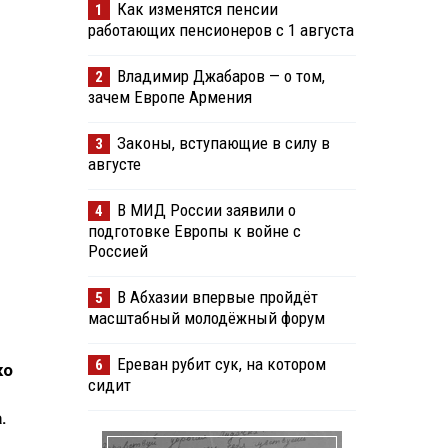
Как изменятся пенсии
1
работающих пенсионеров с 1 августа
Владимир Джабаров — о том,
2
зачем Европе Армения
Законы, вступающие в силу в
3
августе
В МИД России заявили о
4
подготовке Европы к войне с
Россией
В Абхазии впервые пройдёт
5
масштабный молодёжный форум
Ереван рубит сук, на котором
6
ко
сидит
.