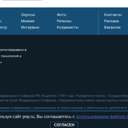
Опросы
Фото
Контакты
ы
Мнения
Регионы
Реклама
ентр
Интервью
Колумнисты
Вакансии
регистрировано в
 технологий и
8+
.
дерального Собрания РФ. Издается с 1997 года. Учредители газеты - Государств
ктов палат Федерального Собрания. «Парламентская газета» имеет пункты печати
оверная информация о принимаемых в стране законах и деятельности депутатов и
льзуя сайт pnp.ru, Вы соглашаетесь с
использованием файлов c
ехнологии
СОГЛАСЕН