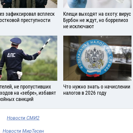
ез зафиксировал всплеск
Клещи выходят на охоту: вирус
остковой преступности
Бурбон не ждут, но боррелиоз
не исключают
телей, не пропустивших
Что нужно знать о начислении
ходов на «зебре», избавят
налогов в 2026 году
войных санкций
Новости СМИ2
Новости МирТесен