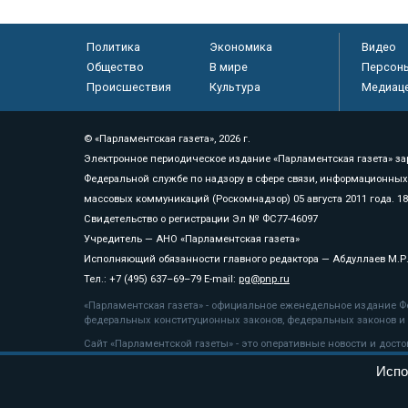
Политика
Экономика
Видео
Общество
В мире
Персон
Происшествия
Культура
Медиац
© «Парламентская газета», 2026 г.
Электронное периодическое издание «Парламентская газета» за
Федеральной службе по надзору в сфере связи, информационных
массовых коммуникаций (Роскомнадзор) 05 августа 2011 года. 1
Свидетельство о регистрации Эл № ФС77-46097
Учредитель — АНО «Парламентская газета»
Исполняющий обязанности главного редактора — Абдуллаев М.Р
Тел.: +7 (495) 637–69–79 E-mail:
pg@pnp.ru
«Парламентская газета» - официальное еженедельное издание Фе
федеральных конституционных законов, федеральных законов и а
Сайт «Парламентской газеты» - это оперативные новости и дост
«Парламентской газеты» активная ссылка на pnp.ru обязательна.
Испо
На информационном ресурсе применяются
рекомендательные т
Положение о защите персональных данных