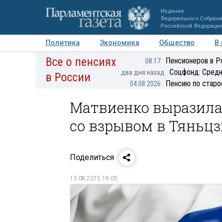
Издание
Федерального Собран
Российской Федераци
Политика
Экономика
Общество
В
Все о пенсиях
Фото
Авторы
Персоны
Мнения
Регионы
Пенсионеров в Р
08:17
Соцфонд: Средн
два дня назад
в России
Пенсию по старо
04.08.2026
Матвиенко выразила
со взрывом в Тяньц
Поделиться
13.08.2015 16:05