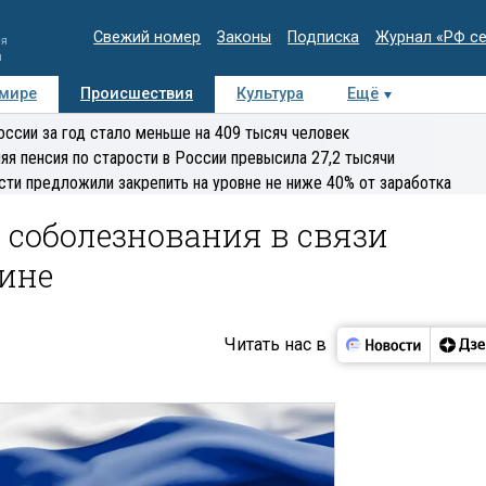
Свежий номер
Законы
Подписка
Журнал «РФ с
ия
и
 мире
Происшествия
Культура
Ещё
Медиацентр
Интервью
Колумнисты
Делова
оссии за год стало меньше на 409 тысяч человек
эксперт
яя пенсия по старости в России превысила 27,2 тысячи
сти предложили закрепить на уровне не ниже 40% от заработка
 соболезнования в связи
зине
Читать нас в