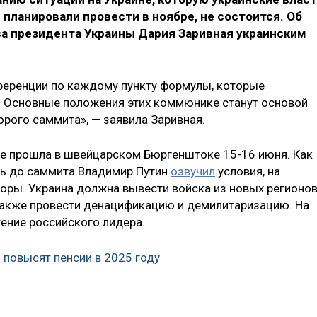
планировали провести в ноябре, не состоится. Об
са президента Украины Дария Заривная украинским
ференции по каждому пункту формулы, которые
 Основные положения этих коммюнике станут основой
орого саммита», — заявила Заривная.
не прошла в швейцарском Бюргенштоке 15-16 июня. Как
ень до саммита Владимир Путин
озвучил
условия, на
воры. Украина должна вывести войска из новых регионо
а также провести денацификацию и демилитаризацию. На
ние российского лидера.
 повысят пенсии в 2025 году