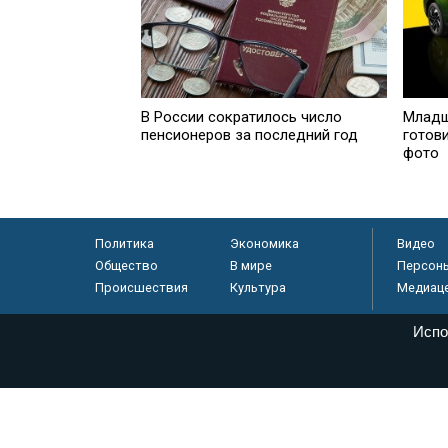
В России сократилось число
Младш
пенсионеров за последний год
готов
фото
Политика
Экономика
Видео
Общество
В мире
Персон
Происшествия
Культура
Медиац
Испо
© «Парламентская газета», 2026 г.
Электронное периодическое издание «Парламентская газета» за
Федеральной службе по надзору в сфере связи, информационных
массовых коммуникаций (Роскомнадзор) 05 августа 2011 года. 1
Свидетельство о регистрации Эл № ФС77-46097