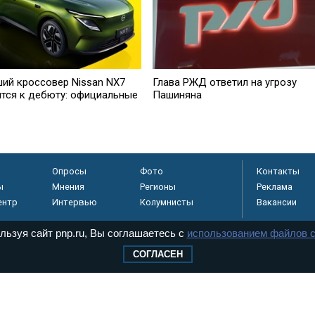
ий кроссовер Nissan NX7
Глава РЖД ответил на угрозу
ится к дебюту: официальные
Пашиняна
Опросы
Фото
Контакты
ы
Мнения
Регионы
Реклама
ентр
Интервью
Колумнисты
Вакансии
льзуя сайт pnp.ru, Вы соглашаетесь с
использованием файлов c
СОГЛАСЕН
регистрировано в
 технологий и
8+