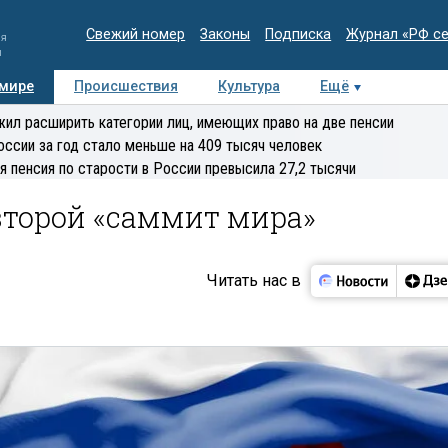
Свежий номер
Законы
Подписка
Журнал «РФ с
ия
и
 мире
Происшествия
Культура
Ещё
Медиацентр
Интервью
Колумнисты
Делова
ил расширить категории лиц, имеющих право на две пенсии
эксперт
оссии за год стало меньше на 409 тысяч человек
я пенсия по старости в России превысила 27,2 тысячи
второй «саммит мира»
Читать нас в