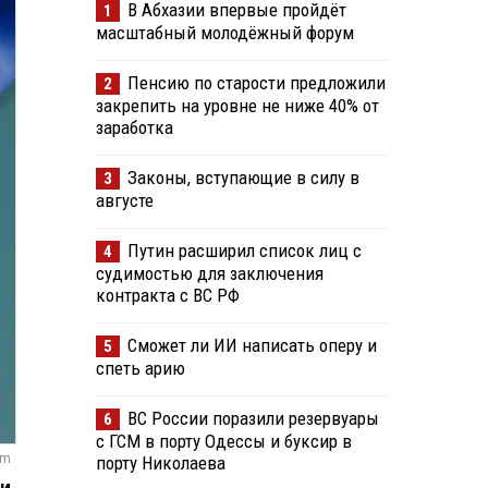
В Абхазии впервые пройдёт
1
масштабный молодёжный форум
Пенсию по старости предложили
2
закрепить на уровне не ниже 40% от
заработка
Законы, вступающие в силу в
3
августе
Путин расширил список лиц с
4
судимостью для заключения
контракта с ВС РФ
Сможет ли ИИ написать оперу и
5
спеть арию
ВС России поразили резервуары
6
с ГСМ в порту Одессы и буксир в
om
порту Николаева
ти