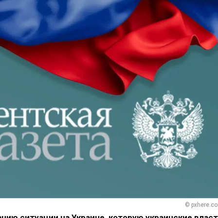
© pxhere.c
нию ситуации на Украине, которую украинские влас