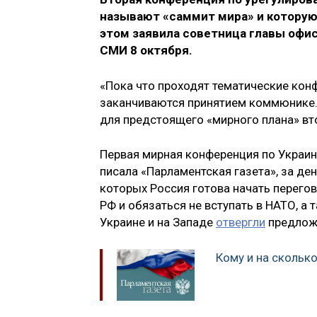
называют «саммит мира» и которую 
этом заявила советница главы офи
СМИ 8 октября.
«Пока что проходят тематические кон
заканчиваются принятием коммюнике.
для предстоящего «мирного плана» вт
Первая мирная конференция по Украи
писала «Парламентская газета», за д
которых Россия готова начать перего
РФ и обязаться не вступать в НАТО, 
Украине и на Западе
отвергли
предложе
Кому и на сколько