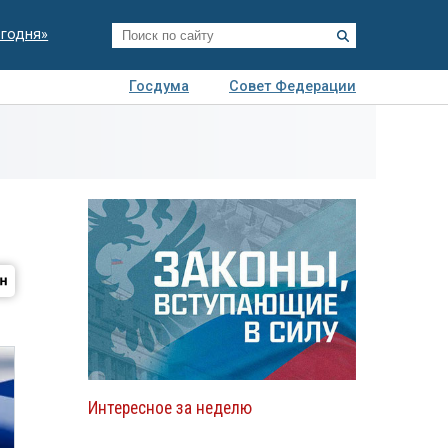
егодня»
Госдума
Совет Федерации
я
Авто
Недвижимость
Технологии
иза
Интересное за неделю