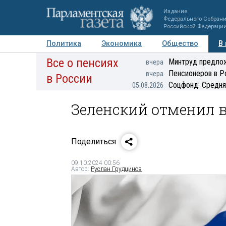
Издание
Федерального Собран
Российской Федераци
Политика
Экономика
Общество
В
Все о пенсиях
Фото
Авторы
Персоны
Мнения
Регионы
Минтруд предлож
вчера
Пенсионеров в Р
вчера
в России
Соцфонд: Средня
05.08.2026
Зеленский отменил 
Поделиться
09.10.2024 00:56
Автор:
Руслан Грудцинов