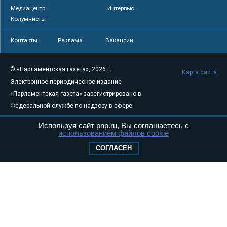
Медиацентр
Интервью
Колумнисты
Контакты
Реклама
Вакансии
© «Парламентская газета», 2026 г.
Карта сайта
Электронное периодическое издание
«Парламентская газета» зарегистрировано в
Федеральной службе по надзору в сфере
связи, информационных технологий и
Используя сайт pnp.ru, Вы соглашаетесь с
массовых коммуникаций (Роскомнадзор) 05
использованием файлов cookie
августа 2011 года. 18+
СОГЛАСЕН
Свидетельство о регистрации Эл № ФС77-
46097
Учредитель — АНО «Парламентская газета»
Исполняющий обязанности главного
редактора — Абдуллаев М.Р.
Тел.: +7 (495) 637–69–79 E-mail:
pg@pnp.ru