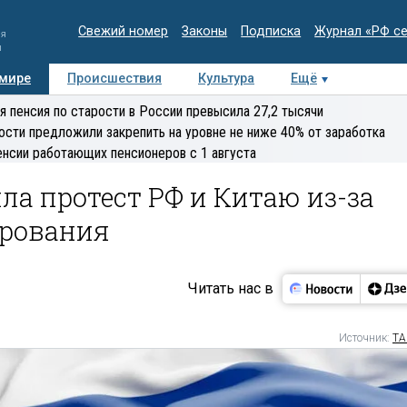
Свежий номер
Законы
Подписка
Журнал «РФ с
ия
и
 мире
Происшествия
Культура
Ещё
Медиацентр
Интервью
Колумнисты
Делова
я пенсия по старости в России превысила 27,2 тысячи
эксперт
ости предложили закрепить на уровне не ниже 40% от заработка
енсии работающих пенсионеров с 1 августа
а протест РФ и Китаю из-за
ирования
Читать нас в
Источник:
ТА