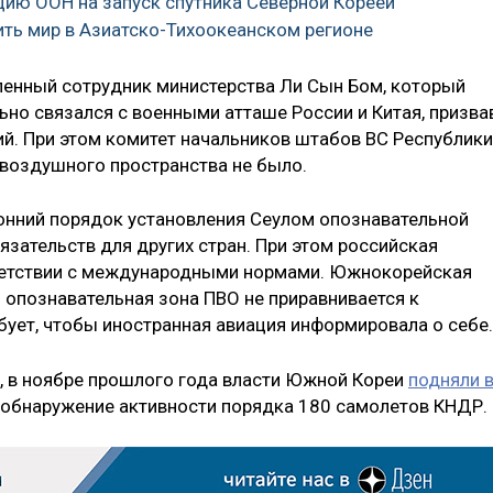
цию ООН на запуск спутника Северной Кореей
ить мир в Азиатско-Тихоокеанском регионе
ленный сотрудник министерства Ли Сын Бом, который
ьно связался с военными атташе России и Китая, призва
ий. При этом комитет начальников штабов ВС Республики
 воздушного пространства не было.
онний порядок установления Сеулом опознавательной
язательств для других стран. При этом российская
ветствии с международными нормами. Южнокорейская
о опознавательная зона ПВО не приравнивается к
бует, чтобы иностранная авиация информировала о себе.
, в ноябре прошлого года власти Южной Кореи
подняли 
а обнаружение активности порядка 180 самолетов КНДР.