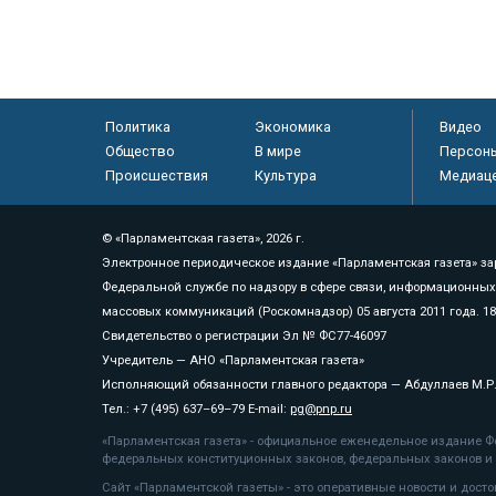
Политика
Экономика
Видео
Общество
В мире
Персон
Происшествия
Культура
Медиац
© «Парламентская газета», 2026 г.
Электронное периодическое издание «Парламентская газета» за
Федеральной службе по надзору в сфере связи, информационных
массовых коммуникаций (Роскомнадзор) 05 августа 2011 года. 1
Свидетельство о регистрации Эл № ФС77-46097
Учредитель — АНО «Парламентская газета»
Исполняющий обязанности главного редактора — Абдуллаев М.Р
Тел.: +7 (495) 637–69–79 E-mail:
pg@pnp.ru
«Парламентская газета» - официальное еженедельное издание Фе
федеральных конституционных законов, федеральных законов и а
Сайт «Парламентской газеты» - это оперативные новости и дост