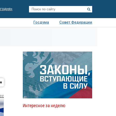
егодня»
Госдума
Совет Федерации
я
Авто
Недвижимость
Технологии
иза
СС
Интересное за неделю