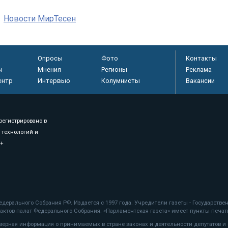
Новости МирТесен
Опросы
Фото
Контакты
ы
Мнения
Регионы
Реклама
ентр
Интервью
Колумнисты
Вакансии
регистрировано в
 технологий и
8+
.
дерального Собрания РФ. Издается с 1997 года. Учредители газеты - Государств
ктов палат Федерального Собрания. «Парламентская газета» имеет пункты печати
оверная информация о принимаемых в стране законах и деятельности депутатов и