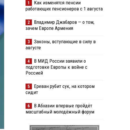
Как изменятся пенсии
1
работающих пенсионеров с 1 августа
Владимир Джабаров — о том,
2
зачем Европе Армения
Законы, вступающие в силу в
3
августе
В МИД России заявили о
4
подготовке Европы к войне с
Россией
Ереван рубит сук, на котором
5
сидит
В Абхазии впервые пройдёт
6
масштабный молодёжный форум