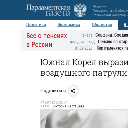
Издание
Федерального Собран
Российской Федераци
Политика
Экономика
Общество
В
Все о пенсиях
Фото
Авторы
Персоны
Мнения
Регионы
Соцфонд: Средня
вчера
Пенсию по стар
два дня назад
в России
Как изменятся п
01.08.2026
Южная Корея выразил
воздушного патрул
Поделиться
07.06.2023 08:42
Автор:
Виктория Карташева