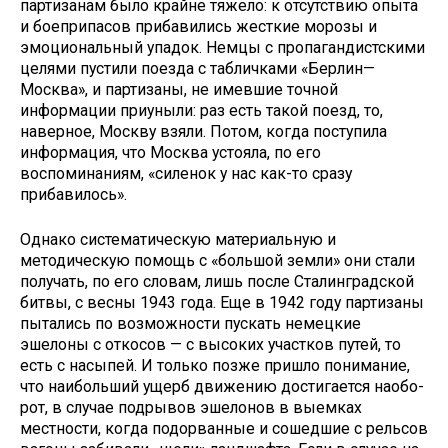
партизанам бы­ло крайне тяжело: к отсутствию опыта
и боеприпасов прибавились жесткие морозы и
эмоциональный упадок. Немцы с пропагандистскими
целями пустили поезда с табличками «Бер­лин—
Москва», и партизаны, не имев­шие точной
информации приуныли: раз есть такой поезд, то,
наверное, Москву взяли. Потом, когда поступи­ла
информация, что Москва устояла, по его
воспоминаниям, «силенок у нас как-то сразу
прибавилось».
Однако систематическую матери­альную и
методическую помощь с «большой земли» они стали
получать, по его словам, лишь после Сталинград­ской
битвы, с весны 1943 года. Еще в 1942 году партизаны
пытались по воз­можности пускать немецкие
эшелоны с откосов — с высоких участков пу­тей, то
есть с насыпей. И только позже пришло понимание,
что наибольший ущерб движению достигается наобо­
рот, в случае подрывов эшелонов в вы­емках
местности, когда подорванные и сошедшие с рельсов