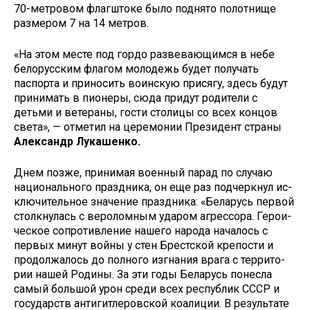
70-ме­тровом флагштоке было поднято по­лотнище
размером 7 на 14 метров.
«На этом месте под гордо развева­ющимся в небе
белорусским флагом молодежь будет получать
паспорта и приносить воинскую присягу, здесь будут
принимать в пионеры, сюда придут родители с
детьми и ветераны, гости столицы со всех концов
света», — отметил на церемонии Президент страны
Александр Лукашенко.
Днем позже, принимая воен­ный парад по случаю
национального праздника, он еще раз подчеркнул ис­
ключительное значение праздника: «Беларусь первой
столкнулась с ве­роломным ударом агрессора. Герои­
ческое сопротивление нашего народа началось с
первых минут войны у стен Брестской крепости и
продолжалось до полного изгнания врага с террито­
рии нашей Родины. За эти годы Бела­русь понесла
самый большой урон сре­ди всех республик СССР и
государств антигитлеровской коалиции. В резуль­тате