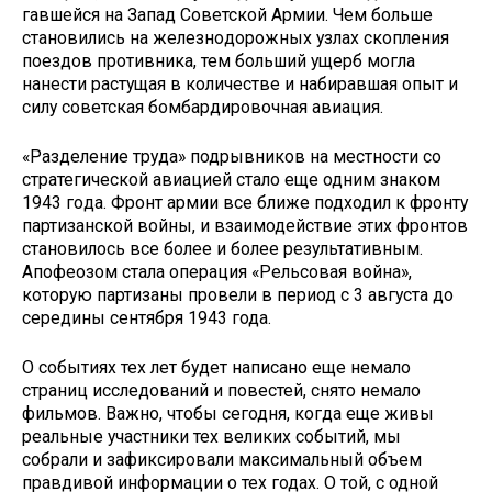
гавшейся на Запад Советской Армии. Чем больше
становились на железно­дорожных узлах скопления
поездов противника, тем больший ущерб могла
нанести растущая в количестве и наби­равшая опыт и
силу советская бомбар­дировочная авиация.
«Разделение труда» подрывников на местности со
стратегической авиа­цией стало еще одним знаком
1943 го­да. Фронт армии все ближе подходил к фронту
партизанской войны, и взаи­модействие этих фронтов
становилось все более и более результативным.
Апофеозом стала операция «Рельсо­вая война»,
которую партизаны про­вели в период с 3 августа до
середины сентября 1943 года.
О событиях тех лет будет написа­но еще немало
страниц исследований и повестей, снято немало
фильмов. Важно, чтобы сегодня, когда еще жи­вы
реальные участники тех великих событий, мы
собрали и зафиксиро­вали максимальный объем
правди­вой информации о тех годах. О той, с одной