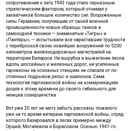
сопротив­ления к лету 1943 года стало серьез­ным
стратегическим фактором, кото­рый отнимал у
захватчиков большое количество сил. Вооруженные
силы Германии, получившие от своей воен­ной
промышленности новые образцы танков и
самоходной техники — зна­менитые «Тигры» и
«Пантеры», — ис­пытывали все нараставшие трудности
с переброской своих новейших воору­жений по 5200
километров железно­дорожных магистралей на
территории Беларуси. Ни вырубка и выжигание лесов
вдоль шоссейных и железных дорог, ни усиленные
гарнизоны на основных станциях не спасали от по­
стоянных подрывов рельс и эшелонов. Сама
технология партизанской войны на коммуникациях
дошла к этому вре­мени до своего гибельного для
немцев совершенства.
Вот уже 20 лет не могу забыть рас­сказы пожилого
уже на то время вете­рана партизанской войны, отряд
ко­торого базировался в лесах примерно между
Оршей, Могилевом и Борисо­вом. Осенью 1941-го