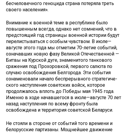
бесчеловечного геноцида страна потеряла треть
своего населения».
Внимание к военной теме в респу­блике было
повышенным всегда, од­нако нет сомнений, что в
предстоящий год страницы военной истории будут
перелистываться с особым чувством. В июле—
августе этого года мы отметим 70-летие событий,
означавших новую фазу Великой Отечественной —
Битвы на Курской дуге, знаменитого танково­го
сражения под Прохоровкой, перво­го салюта по
случаю освобождения Белгорода. Эти события
ознаменова­ли начало беспрерывного стратегиче­
ского наступления советских войск, которое
продолжалось вплоть до По­беды мая 1945 года.
Именно в ходе на­чавшегося в июле—августе 70 лет
на­зад наступления по всему фронту была
освобождена и территория советской Беларуси.
Не стояли в стороне от событий того времени и
белорусские партиза­ны. Мощнейшее движение