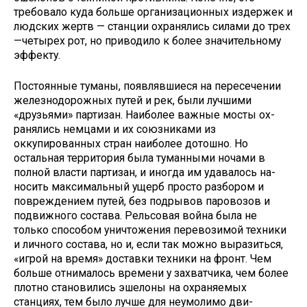
требовало куда больше организационных издер­жек и
людских жертв — станции охра­нялись силами до трех
—четырех рот, но приводило к более значительному
эффекту.
Постоянные туманы, появлявшиеся на пересечении
железнодорожных пу­тей и рек, были лучшими
«друзьями» партизан. Наиболее важные мосты ох­
ранялись немцами и их союзниками из
оккупированных стран наиболее до­тошно. Но
остальная территория была туманными ночами в
полной власти партизан, и иногда им удавалось на­
носить максимальный ущерб просто разбором и
повреждением путей, без подрывов паровозов и
подвижного со­става. Рельсовая война была не
только способом уничтожения перевозимой техники
и личного состава, но и, если так можно выразиться,
«игрой на вре­мя» доставки техники на фронт. Чем
больше отнималось времени у захват­чика, чем более
плотно становились эшелоны на охраняемых
станциях, тем было лучше для неумолимо дви­