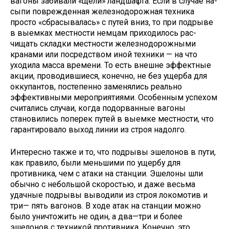
вагоны забивали «щели» ландшафта. Если в случае на­
сыпи поврежденная железнодорож­ная техника
просто «сбрасывалась» с путей вниз, то при подрыве
в выемках местности немцам приходилось рас­
чищать складки местности железно­дорожными
кранами или посредством иной техники — на что
уходила масса времени. То есть внешне эффектные
акции, проводившиеся, конечно, не без ущерба для
оккупантов, постепен­но заменялись реально
эффективными мероприятиями. Особенным успехом
считались случаи, когда подорванные вагоны
становились поперек путей в выемке местности, что
гарантировало выход линии из строя надолго.
Интересно также и то, что подрывы эшелонов в пути,
как правило, были меньшими по ущербу для
противни­ка, чем с атаки на станции. Эшелоны шли
обычно с небольшой скоростью, и даже весьма
удачные подрывы вы­водили из строя локомотив и
три— пять вагонов. В ходе атак на станции можно
было уничтожить не один, а два—три и более
эшелонов с техникой противника. Конечно, это