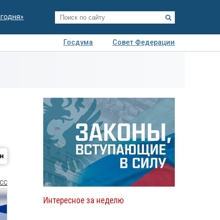
егодня»
Госдума
Совет Федерации
я
Авто
Недвижимость
Технологии
иза
СС
Интересное за неделю