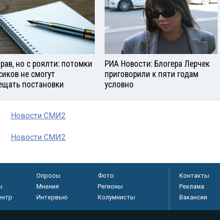
прав, но с роялти: потомки
РИА Новости: Блогера Лерчек
сиков не смогут
приговорили к пяти годам
ещать постановки
условно
Новости СМИ2
Новости СМИ2
Опросы
Фото
Контакты
ы
Мнения
Регионы
Реклама
ентр
Интервью
Колумнисты
Вакансии