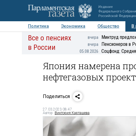
Издание
Федерального Собран
Российской Федераци
Политика
Экономика
Общество
В
Все о пенсиях
Фото
Авторы
Персоны
Мнения
Регионы
Минтруд предлож
вчера
Пенсионеров в Р
вчера
в России
Соцфонд: Средня
05.08.2026
Япония намерена пр
нефтегазовых проект
Поделиться
27.03.2023 08:47
Автор:
Виктория Карташева