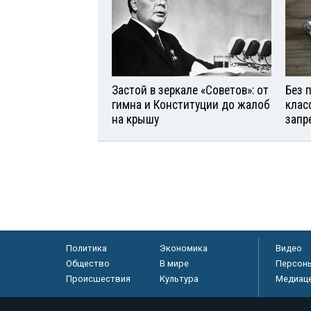
Застой в зеркале «Советов»: от
Без 
гимна и Конституции до жалоб
клас
на крышу
запр
Политика
Экономика
Видео
Общество
В мире
Персон
Происшествия
Культура
Медиац