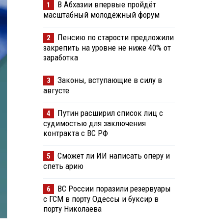
В Абхазии впервые пройдёт
1
масштабный молодёжный форум
Пенсию по старости предложили
2
закрепить на уровне не ниже 40% от
заработка
Законы, вступающие в силу в
3
августе
Путин расширил список лиц с
4
судимостью для заключения
контракта с ВС РФ
Сможет ли ИИ написать оперу и
5
спеть арию
ВС России поразили резервуары
6
с ГСМ в порту Одессы и буксир в
порту Николаева