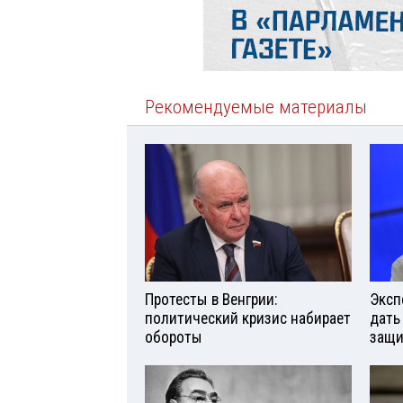
Рекомендуемые материалы
Протесты в Венгрии:
Эксп
политический кризис набирает
дать
обороты
защи