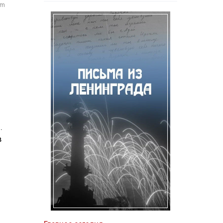
om
.
в