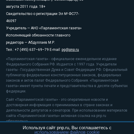
августа 2011 года. 18+
Свидетельство о регистрации Эл № ФС77-
46097
Учредитель — АНО «Парламентская газета»
Исполняющий обязанности главного
редактора — Абдуллаев М.Р.
Тел.: +7 (495) 637–69–79 E-mail:
pg@pnp.ru
«Парламентская газета» - официальное еженедельное издание
Федерального Собрания РФ. Издается с 1997 года. Учредители
газеты - Государственная Дума и Совет Федерации РФ. Официальный
публикатор федеральных конституционных законов, федеральных
законов и актов палат Федерального Собрания. «Парламентская
газета» имеет пункты печати и представительства в десяти субъектах
федерации.
Сайт «Парламентской газеты» - это оперативные новости и
достоверная информация о принимаемых в стране законах и
деятельности депутатов и сенаторов. При использовании материалов
сайта «Парламентской газеты» активная ссылка на pnp.ru
обязательна.
Используя сайт pnp.ru, Вы соглашаетесь с
На информационном ресурсе применяются
рекомендательные
использованием файлов cookie