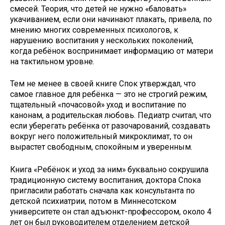
смесей. Теория, что детей не нужно «баловать»
укачиванием, если они начинают плакать, привела, по
мнению многих современных психологов, к
нарушению воспитания у нескольких поколений,
когда ребёнок воспринимает информацию от матери
на тактильном уровне.
Тем не менее в своей книге Спок утверждал, что
самое главное для ребёнка — это не строгий режим,
тщательный «почасовой» уход и воспитание по
канонам, а родительская любовь. Педиатр считал, что
если уберегать ребёнка от разочарований, создавать
вокруг него положительный микроклимат, то он
вырастет свободным, спокойным и уверенным.
Книга «Ребёнок и уход за ним» буквально сокрушила
традиционную систему воспитания, доктора Спока
пригласили работать сначала как консультанта по
детской психиатрии, потом в Миннесотском
университете он стал адъюнкт-профессором, около 4
лет он был руководителем отделением детской