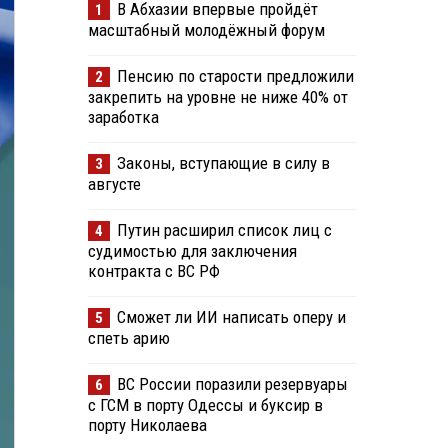
В Абхазии впервые пройдёт
1
масштабный молодёжный форум
Пенсию по старости предложили
2
закрепить на уровне не ниже 40% от
заработка
Законы, вступающие в силу в
3
августе
Путин расширил список лиц с
4
судимостью для заключения
контракта с ВС РФ
Сможет ли ИИ написать оперу и
5
спеть арию
ВС России поразили резервуары
6
с ГСМ в порту Одессы и буксир в
порту Николаева