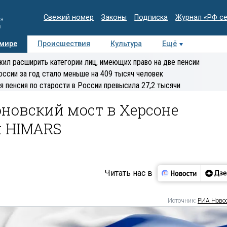
Свежий номер
Законы
Подписка
Журнал «РФ с
ия
и
 мире
Происшествия
Культура
Ещё
Медиацентр
Интервью
Колумнисты
Делова
ил расширить категории лиц, имеющих право на две пенсии
эксперт
оссии за год стало меньше на 409 тысяч человек
я пенсия по старости в России превысила 27,2 тысячи
новский мост в Херсоне
м HIMARS
Читать нас в
Источник:
РИА Ново