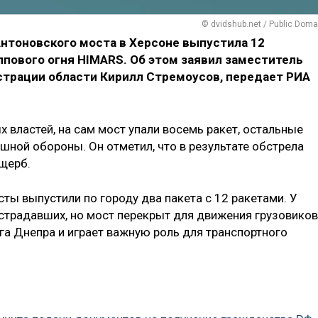
© dvidshub.net / Public Doma
Антоновского моста в Херсоне выпустила 12
лпового огня HIMARS. Об этом заявил заместитель
трации области Кирилл Стремоусов, передает РИА
 властей, на сам мост упали восемь ракет, остальные
ной обороны. Он отметил, что в результате обстрела
щерб.
сты выпустили по городу два пакета с 12 ракетами. У
острадавших, но мост перекрыт для движения грузовиков
га Днепра и играет важную роль для транспортного