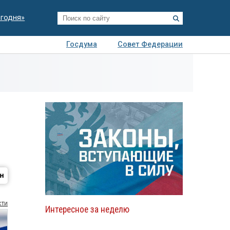
егодня»
Госдума
Совет Федерации
я
Авто
Недвижимость
Технологии
иза
сти
Интересное за неделю