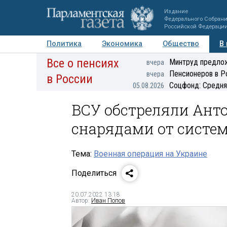
Издание
Федерального Собран
Российской Федераци
Политика
Экономика
Общество
В
Все о пенсиях
Фото
Авторы
Персоны
Мнения
Регионы
Минтруд предлож
вчера
Пенсионеров в Р
вчера
в России
Соцфонд: Средня
05.08.2026
ВСУ обстреляли Анто
снарядами от систе
Тема:
Военная операция на Украине
Поделиться
20.07.2022 13:18
Автор:
Иван Попов