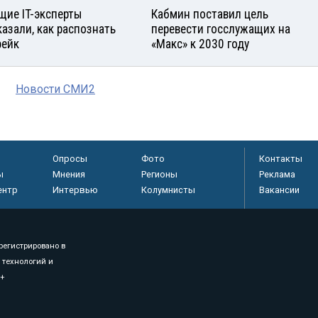
щие IT-эксперты
Кабмин поставил цель
казали, как распознать
перевести госслужащих на
ейк
«Макс» к 2030 году
Новости СМИ2
Опросы
Фото
Контакты
ы
Мнения
Регионы
Реклама
ентр
Интервью
Колумнисты
Вакансии
регистрировано в
 технологий и
8+