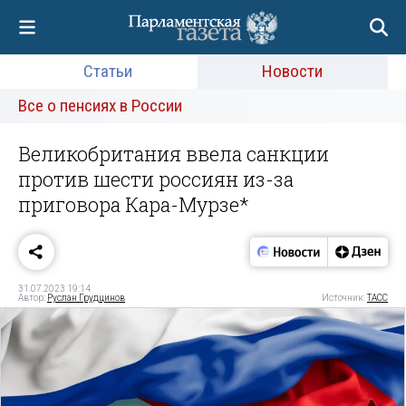
Статьи
Новости
Все о пенсиях в России
Великобритания ввела санкции
против шести россиян из-за
приговора Кара-Мурзе*
31.07.2023 19:14
Автор:
Руслан Грудцинов
Источник:
ТАСС