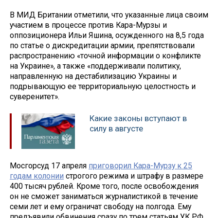
В МИД Британии отметили, что указанные лица своим
участием в процессе против Кара-Мурзы и
оппозиционера Ильи Яшина, осужденного на 8,5 года
по статье о дискредитации армии, препятствовали
распространению «точной информации о конфликте
на Украине», а также «поддерживали политику,
направленную на дестабилизацию Украины и
подрывающую ее территориальную целостность и
суверенитет».
Какие законы вступают в
силу в августе
Мосгорсуд 17 апреля
приговорил Кара-Мурзу к 25
годам колонии
строгого режима и штрафу в размере
400 тысяч рублей. Кроме того, после освобождения
он не сможет заниматься журналистикой в течение
семи лет и ему ограничат свободу на полгода. Ему
предъявили обвинения сразу по трем статьям УК РФ,