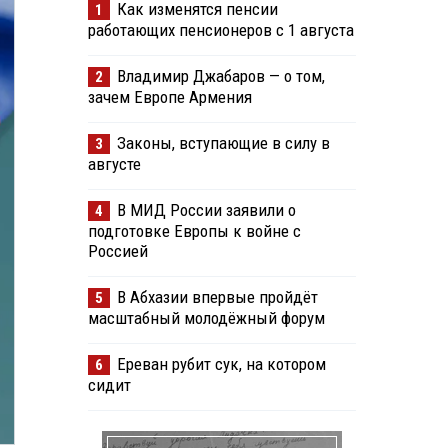
Как изменятся пенсии
1
работающих пенсионеров с 1 августа
Владимир Джабаров — о том,
2
зачем Европе Армения
Законы, вступающие в силу в
3
августе
В МИД России заявили о
4
подготовке Европы к войне с
Россией
В Абхазии впервые пройдёт
5
масштабный молодёжный форум
Ереван рубит сук, на котором
6
сидит