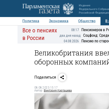
Издание
Федерального Собран
Российской Федераци
Политика
Экономика
Общество
В
Все о пенсиях
Фото
Авторы
Персоны
Мнения
Регионы
Пенсионеров в Р
08:17
Соцфонд: Средн
два дня назад
в России
Пенсию по старо
04.08.2026
Великобритания вве
оборонных компаний
Поделиться
08.08.2023 15:17
Автор:
Виктория Карташева