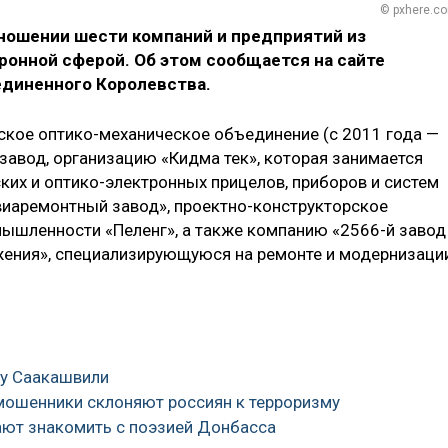
© pxhere.c
тношении шести компаний и предприятий из
ронной сферой. Об этом сообщается на сайте
диненного Королевства.
ское оптико-механическое объединение (с 2011 года —
завод, организацию «Кидма тек», которая занимается
ких и оптико-электронных прицелов, приборов и систем
иаремонтный завод», проектно-конструкторское
ышленности «Пеленг», а также компанию «2566-й завод
жения», специализирующуюся на ремонте и модернизаци
бу Саакашвили
 мошенники склоняют россиян к терроризму
гают знакомить с поэзией Донбасса