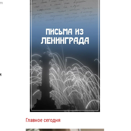
om
и
Главное сегодня