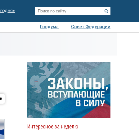
егодня»
Госдума
Совет Федерации
я
Авто
Недвижимость
Технологии
иза
Интересное за неделю