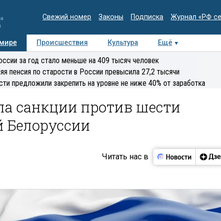
Свежий номер
Законы
Подписка
Журнал «РФ с
ия
и
 мире
Происшествия
Культура
Ещё
Медиацентр
Интервью
Колумнисты
Делова
оссии за год стало меньше на 409 тысяч человек
эксперт
яя пенсия по старости в России превысила 27,2 тысячи
сти предложили закрепить на уровне не ниже 40% от заработка
ла санкции против шести
 Белоруссии
Читать нас в