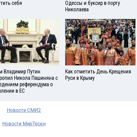
тить себя
Одессы и буксир в порту
Николаева
м Владимир Путин
Как отметить День Крещения
ропил Никола Пашиняна с
Руси в Крыму
едением референдума о
плении в ЕС
Новости СМИ2
Новости МирТесен