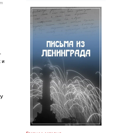
om
—
 и
СУ