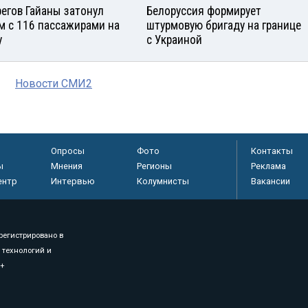
регов Гайаны затонул
Белоруссия формирует
м с 116 пассажирами на
штурмовую бригаду на границе
у
с Украиной
Новости СМИ2
Опросы
Фото
Контакты
ы
Мнения
Регионы
Реклама
ентр
Интервью
Колумнисты
Вакансии
регистрировано в
 технологий и
8+