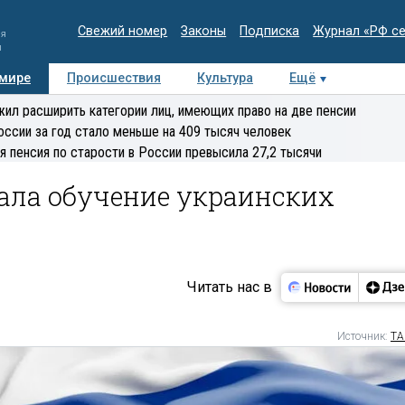
Свежий номер
Законы
Подписка
Журнал «РФ с
ия
и
 мире
Происшествия
Культура
Ещё
Медиацентр
Интервью
Колумнисты
Делова
ил расширить категории лиц, имеющих право на две пенсии
эксперт
оссии за год стало меньше на 409 тысяч человек
я пенсия по старости в России превысила 27,2 тысячи
ала обучение украинских
Читать нас в
Источник:
ТА