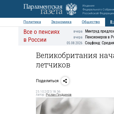
Издание
Федерального Собран
Российской Федераци
Политика
Экономика
Общество
В
Все о пенсиях
Фото
Авторы
Персоны
Мнения
Регионы
Минтруд предлож
вчера
Пенсионеров в Р
вчера
в России
Соцфонд: Средня
05.08.2026
Великобритания нач
летчиков
Поделиться
25.10.2023 18:36
Автор:
Руслан Грудцинов