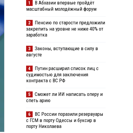
В Абхазии впервые пройдёт
1
масштабный молодёжный форум
Пенсию по старости предложили
2
закрепить на уровне не ниже 40% от
заработка
Законы, вступающие в силу в
3
августе
Путин расширил список лиц с
4
судимостью для заключения
контракта с ВС РФ
Сможет ли ИИ написать оперу и
5
спеть арию
ВС России поразили резервуары
6
с ГСМ в порту Одессы и буксир в
порту Николаева