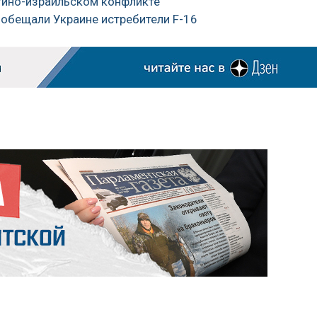
стино-израильском конфликте
ообещали Украине истребители F-16