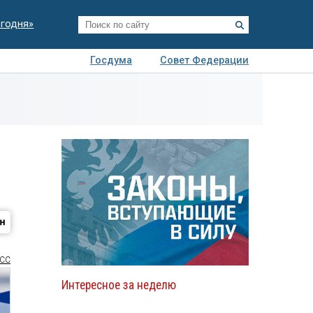
егодня»
Госдума
Совет Федерации
я
Авто
Недвижимость
Технологии
иза
СС
Интересное за неделю