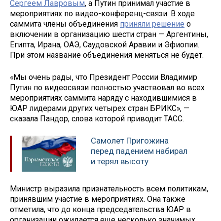
Сергеем Лавровым
, а Путин принимал участие в
мероприятиях по видео-конференц-связи. В ходе
саммита члены объединения
приняли решение
о
включении в организацию шести стран — Аргентины,
Египта, Ирана, ОАЭ, Саудовской Аравии и Эфиопии.
При этом название объединения меняться не будет.
«Мы очень рады, что Президент России Владимир
Путин по видеосвязи полностью участвовал во всех
мероприятиях саммита наряду с находившимися в
ЮАР лидерами других четырех стран БРИКС», —
сказала Пандор, слова которой приводит ТАСС.
Самолет Пригожина
перед падением набирал
и терял высоту
Министр выразила признательность всем политикам,
принявшим участие в мероприятиях. Она также
отметила, что до конца председательства ЮАР в
организации ожидается еще несколько значимых