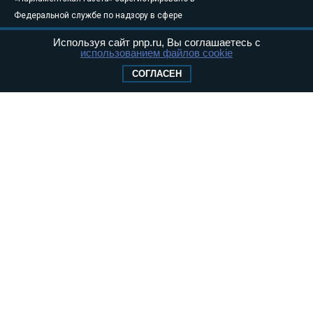
Федеральной службе по надзору в сфере
связи, информационных технологий и
Используя сайт pnp.ru, Вы соглашаетесь с
массовых коммуникаций (Роскомнадзор) 05
использованием файлов cookie
августа 2011 года. 18+
СОГЛАСЕН
Свидетельство о регистрации Эл № ФС77-
46097
Учредитель — АНО «Парламентская газета»
Исполняющий обязанности главного
редактора — Абдуллаев М.Р.
Тел.: +7 (495) 637–69–79 E-mail:
pg@pnp.ru
«Парламентская газета» - официальное еженедельное издание
Федерального Собрания РФ. Издается с 1997 года. Учредители
газеты - Государственная Дума и Совет Федерации РФ. Официальный
публикатор федеральных конституционных законов, федеральных
законов и актов палат Федерального Собрания. «Парламентская
газета» имеет пункты печати и представительства в десяти субъектах
федерации.
Сайт «Парламентской газеты» - это оперативные новости и
достоверная информация о принимаемых в стране законах и
деятельности депутатов и сенаторов. При использовании материалов