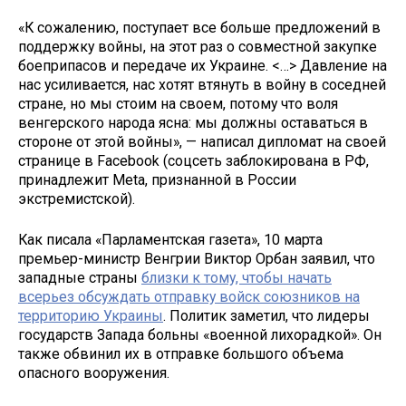
«К сожалению, поступает все больше предложений в
поддержку войны, на этот раз о совместной закупке
боеприпасов и передаче их Украине. <…> Давление на
нас усиливается, нас хотят втянуть в войну в соседней
стране, но мы стоим на своем, потому что воля
венгерского народа ясна: мы должны оставаться в
стороне от этой войны», — написал дипломат на своей
странице в Facebook (соцсеть заблокирована в РФ,
принадлежит Meta, признанной в России
экстремистской).
Как писала «Парламентская газета», 10 марта
премьер-министр Венгрии Виктор Орбан заявил, что
западные страны
близки к тому, чтобы начать
всерьез обсуждать отправку войск союзников на
территорию Украины
. Политик заметил, что лидеры
государств Запада больны «военной лихорадкой». Он
также обвинил их в отправке большого объема
опасного вооружения.