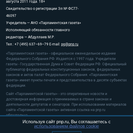
августа 2011 года. 18+
Свидетельство о регистрации Эл № ФС77-
46097
Учредитель — АНО «Парламентская газета»
Исполняющий обязанности главного
редактора — Абдуллаев М.Р.
Тел.: +7 (495) 637–69–79 E-mail:
pg@pnp.ru
«Парламентская газета» - официальное еженедельное издание
Федерального Собрания РФ. Издается с 1997 года. Учредители
газеты - Государственная Дума и Совет Федерации РФ. Официальный
публикатор федеральных конституционных законов, федеральных
законов и актов палат Федерального Собрания. «Парламентская
газета» имеет пункты печати и представительства в десяти субъектах
федерации.
Сайт «Парламентской газеты» - это оперативные новости и
достоверная информация о принимаемых в стране законах и
деятельности депутатов и сенаторов. При использовании материалов
сайта «Парламентской газеты» активная ссылка на pnp.ru
обязательна.
Используя сайт pnp.ru, Вы соглашаетесь с
На информационном ресурсе применяются
рекомендательные
использованием файлов cookie
технологии