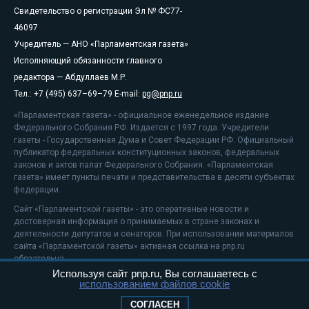
Свидетельство о регистрации Эл № ФС77-
46097
Учредитель — АНО «Парламентская газета»
Исполняющий обязанности главного
редактора — Абдуллаев М.Р.
Тел.: +7 (495) 637–69–79 E-mail:
pg@pnp.ru
«Парламентская газета» - официальное еженедельное издание
Федерального Собрания РФ. Издается с 1997 года. Учредители
газеты - Государственная Дума и Совет Федерации РФ. Официальный
публикатор федеральных конституционных законов, федеральных
законов и актов палат Федерального Собрания. «Парламентская
газета» имеет пункты печати и представительства в десяти субъектах
федерации.
Сайт «Парламентской газеты» - это оперативные новости и
достоверная информация о принимаемых в стране законах и
деятельности депутатов и сенаторов. При использовании материалов
сайта «Парламентской газеты» активная ссылка на pnp.ru
обязательна.
Используя сайт pnp.ru, Вы соглашаетесь с
На информационном ресурсе применяются
рекомендательные
использованием файлов cookie
технологии
Положение о защите персональных данных
СОГЛАСЕН