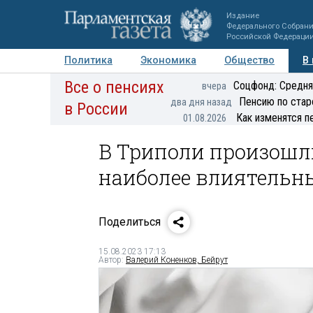
Издание
Федерального Собран
Российской Федераци
Политика
Экономика
Общество
В
Все о пенсиях
Фото
Авторы
Персоны
Мнения
Регионы
Соцфонд: Средня
вчера
Пенсию по стар
два дня назад
в России
Как изменятся п
01.08.2026
В Триполи произошл
наиболее влиятель
Поделиться
15.08.2023 17:13
Автор:
Валерий Коненков, Бейрут