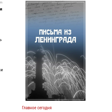
om
я
ь
 и
Главное сегодня