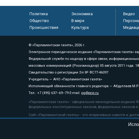
Политика
Экономика
Видео
Общество
В мире
Персон
Происшествия
Культура
Медиац
© «Парламентская газета», 2026 г.
Электронное периодическое издание «Парламентская газета» за
Федеральной службе по надзору в сфере связи, информационных
массовых коммуникаций (Роскомнадзор) 05 августа 2011 года. 1
Свидетельство о регистрации Эл № ФС77-46097
Учредитель — АНО «Парламентская газета»
Исполняющий обязанности главного редактора — Абдуллаев М.Р
Тел.: +7 (495) 637–69–79 E-mail:
pg@pnp.ru
«Парламентская газета» - официальное еженедельное издание Фе
федеральных конституционных законов, федеральных законов и а
Сайт «Парламентской газеты» - это оперативные новости и дост
«Парламентской газеты» активная ссылка на pnp.ru обязательна.
Испо
На информационном ресурсе применяются
рекомендательные т
Положение о защите персональных данных