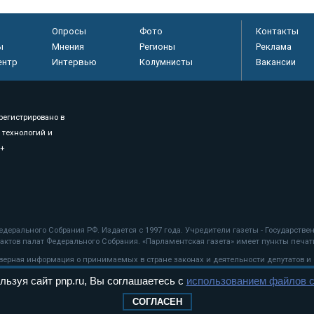
Опросы
Фото
Контакты
ы
Мнения
Регионы
Реклама
ентр
Интервью
Колумнисты
Вакансии
регистрировано в
 технологий и
8+
.
дерального Собрания РФ. Издается с 1997 года. Учредители газеты - Государств
ктов палат Федерального Собрания. «Парламентская газета» имеет пункты печати
оверная информация о принимаемых в стране законах и деятельности депутатов и
льзуя сайт pnp.ru, Вы соглашаетесь с
использованием файлов c
ехнологии
СОГЛАСЕН