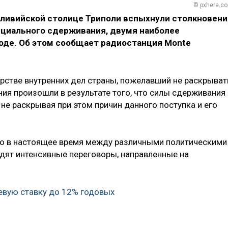
© pxhere.c
в ливийской столице Триполи вспыхнули столкновени
ециального сдерживания, двумя наиболее
оде. Об этом сообщает радиостанция Monte
стве внутренних дел страны, пожелавший не раскрыват
ения произошли в результате того, что силы сдерживания
не раскрывая при этом причин данного поступка и его
то в настоящее время между различными политическими
дят интенсивные переговоры, направленные на
евую ставку до 12% годовых