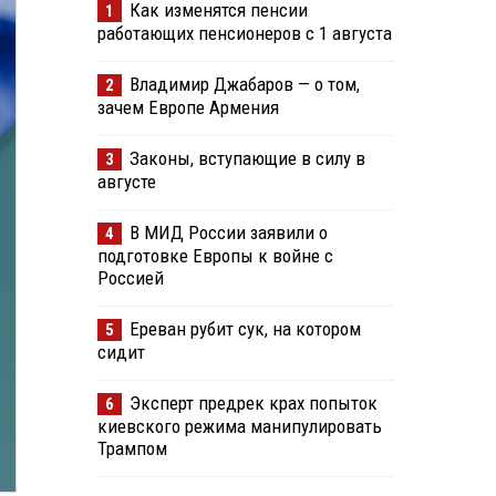
Как изменятся пенсии
1
работающих пенсионеров с 1 августа
Владимир Джабаров — о том,
2
зачем Европе Армения
Законы, вступающие в силу в
3
августе
В МИД России заявили о
4
подготовке Европы к войне с
Россией
Ереван рубит сук, на котором
5
сидит
Эксперт предрек крах попыток
6
киевского режима манипулировать
Трампом