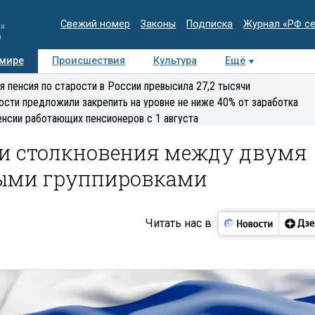
Свежий номер
Законы
Подписка
Журнал «РФ с
ия
и
 мире
Происшествия
Культура
Ещё
Медиацентр
Интервью
Колумнисты
Делова
я пенсия по старости в России превысила 27,2 тысячи
эксперт
ости предложили закрепить на уровне не ниже 40% от заработка
енсии работающих пенсионеров с 1 августа
и столкновения между двумя
ными группировками
Читать нас в