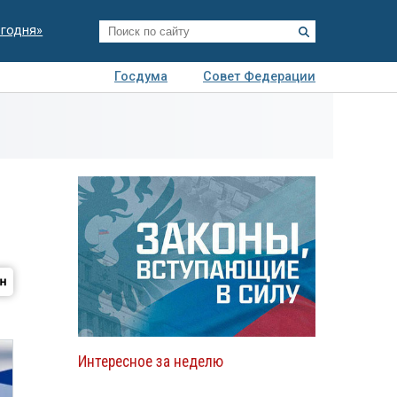
егодня»
Госдума
Совет Федерации
я
Авто
Недвижимость
Технологии
иза
Интересное за неделю