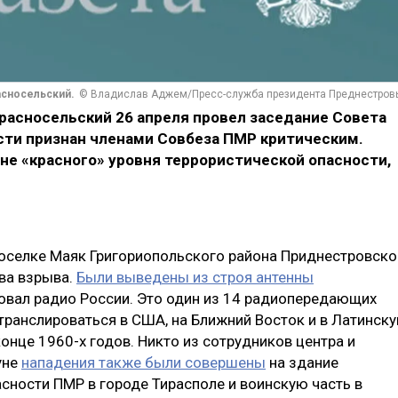
сносельский.
© Владислав Аджем/Пресс-служба президента Преднестров
асносельский 26 апреля провел заседание Совета
сти признан членами Совбеза ПМР критическим.
не «красного» уровня террористической опасности,
поселке Маяк Григориопольского района Приднестровско
ва взрыва.
Были выведены из строя антенны
ровал радио России. Это один из 14 радиопередающих
транслироваться в США, на Ближний Восток и в Латинск
онце 1960-х годов. Никто из сотрудников центра и
уне
нападения также были совершены
на здание
сности ПМР в городе Тирасполе и воинскую часть в