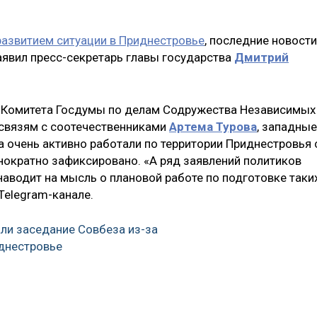
азвитием ситуации в Приднестровье
, последние новости
явил пресс-секретарь главы государства
Дмитрий
 Комитета Госдумы по делам Содружества Независимых
и связям с соотечественниками
Артема Турова
, западные
а очень активно работали по территории Приднестровья 
нократно зафиксировано. «А ряд заявлений политиков
наводит на мысль о плановой работе по подготовке таки
Telegram-канале.
ли заседание Совбеза из-за
днестровье