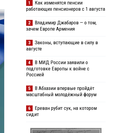
Как изменятся пенсии
1
работающих пенсионеров с 1 августа
Владимир Джабаров — о том,
2
зачем Европе Армения
Законы, вступающие в силу в
3
августе
В МИД России заявили о
4
подготовке Европы к войне с
Россией
В Абхазии впервые пройдёт
5
масштабный молодёжный форум
Ереван рубит сук, на котором
6
сидит