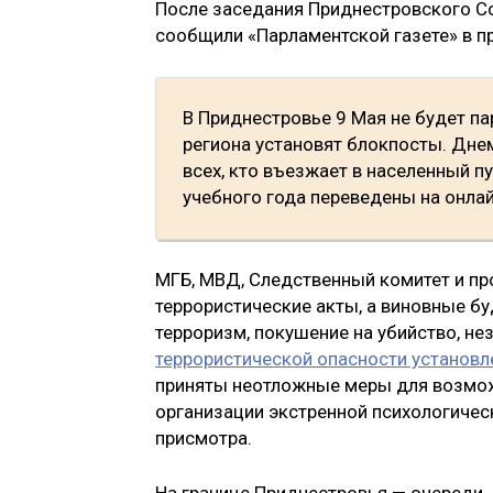
После заседания Приднестровского Со
сообщили «Парламентской газете» в п
В Приднестровье 9 Мая не будет па
региона установят блокпосты. Дн
всех, кто въезжает в населенный 
учебного года переведены на онлай
МГБ, МВД, Следственный комитет и п
террористические акты, а виновные бу
терроризм, покушение на убийство, не
террористической опасности установле
приняты неотложные меры для возмож
организации экстренной психологичес
присмотра.
На границе Приднестровья — очереди.