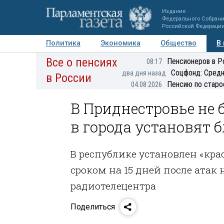
Издание
Федерального Собран
Российской Федераци
Политика
Экономика
Общество
В
Все о пенсиях
Фото
Авторы
Персоны
Мнения
Регионы
Пенсионеров в Р
08:17
Соцфонд: Средн
два дня назад
в России
Пенсию по старо
04.08.2026
В Приднестровье не б
в города установят 
В республике установлен «кр
сроком на 15 дней после атак
радиотелецентра
Поделиться