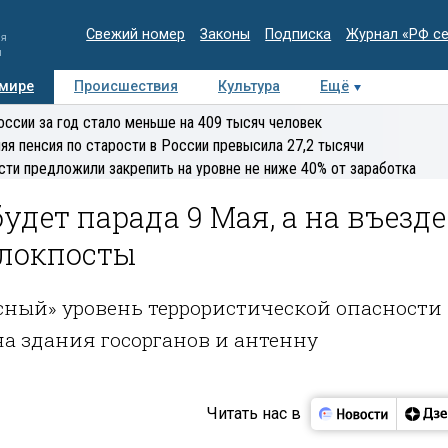
Свежий номер
Законы
Подписка
Журнал «РФ с
ия
и
 мире
Происшествия
Культура
Ещё
Медиацентр
Интервью
Колумнисты
Делова
оссии за год стало меньше на 409 тысяч человек
эксперт
яя пенсия по старости в России превысила 27,2 тысячи
сти предложили закрепить на уровне не ниже 40% от заработка
удет парада 9 Мая, а на въезде
блокпосты
асный» уровень террористической опасности
 на здания госорганов и антенну
Читать нас в