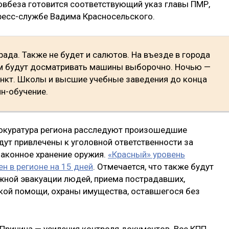
вбеза готовится соответствующий указ главы ПМР,
ресс-службе Вадима Красносельского.
рада. Также не будет и салютов. На въезде в города
ем будут досматривать машины выборочно. Ночью —
пункт. Школы и высшие учебные заведения до конца
н-обучение.
рокуратура региона расследуют произошедшие
дут привлечены к уголовной ответственности за
законное хранение оружия.
«Красный» уровень
н в регионе на 15 дней
. Отмечается, что также будут
ной эвакуации людей, приема пострадавших,
кой помощи, охраны имущества, оставшегося без
 Причина — усиления контроля документов. Все КПП