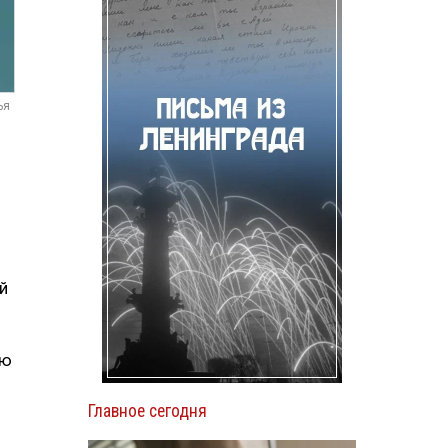
ья
й
ую
Главное сегодня