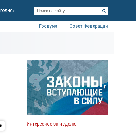
егодня»
Госдума
Совет Федерации
я
Авто
Недвижимость
Технологии
иза
Интересное за неделю