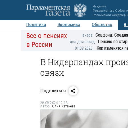
Издание
Федерального Собран
Российской Федераци
Политика
Экономика
Общество
В
Все о пенсиях
Фото
Авторы
Персоны
Мнения
Регионы
Соцфонд: Средня
вчера
Пенсию по стар
два дня назад
в России
Как изменятся п
01.08.2026
В Нидерландах прои
связи
Поделиться
28.08.2024 12:18
Автор:
Юлия Катенёва