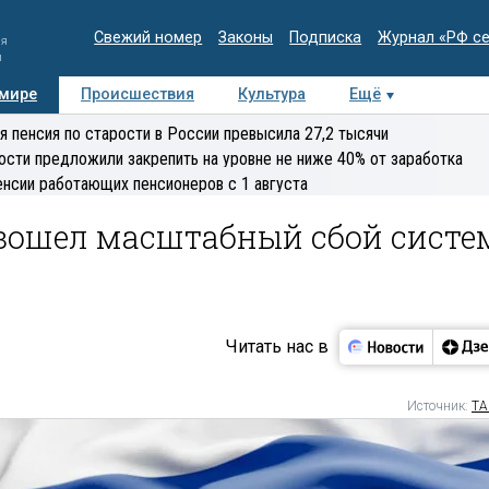
Свежий номер
Законы
Подписка
Журнал «РФ с
ия
и
 мире
Происшествия
Культура
Ещё
Медиацентр
Интервью
Колумнисты
Делова
я пенсия по старости в России превысила 27,2 тысячи
эксперт
ости предложили закрепить на уровне не ниже 40% от заработка
енсии работающих пенсионеров с 1 августа
зошел масштабный сбой систе
Читать нас в
Источник:
ТА