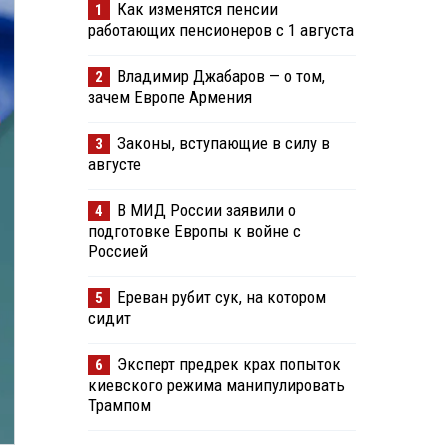
Как изменятся пенсии
1
работающих пенсионеров с 1 августа
Владимир Джабаров — о том,
2
зачем Европе Армения
Законы, вступающие в силу в
3
августе
В МИД России заявили о
4
подготовке Европы к войне с
Россией
Ереван рубит сук, на котором
5
сидит
Эксперт предрек крах попыток
6
киевского режима манипулировать
Трампом