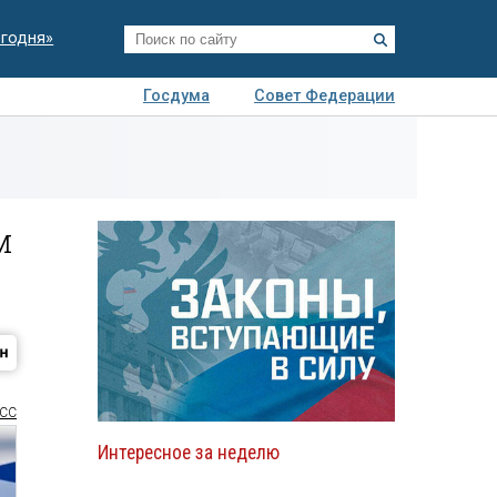
егодня»
Госдума
Совет Федерации
я
Авто
Недвижимость
Технологии
иза
м
СС
Интересное за неделю