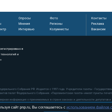
Опросы
Фото
Контакты
ы
Мнения
Регионы
Реклама
ентр
Интервью
Колумнисты
Вакансии
регистрировано в
 технологий и
8+
.
дерального Собрания РФ. Издается с 1997 года. Учредители газеты - Государств
ктов палат Федерального Собрания. «Парламентская газета» имеет пункты печати
оверная информация о принимаемых в стране законах и деятельности депутатов и
льзуя сайт pnp.ru, Вы соглашаетесь с
использованием файлов c
ехнологии