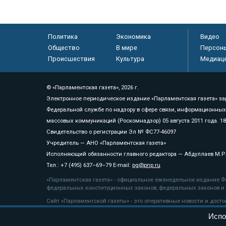
Политика
Экономика
Видео
Общество
В мире
Персон
Происшествия
Культура
Медиац
© «Парламентская газета», 2026 г.
Электронное периодическое издание «Парламентская газета» за
Федеральной службе по надзору в сфере связи, информационных
массовых коммуникаций (Роскомнадзор) 05 августа 2011 года. 1
Свидетельство о регистрации Эл № ФС77-46097
Учредитель — АНО «Парламентская газета»
Исполняющий обязанности главного редактора — Абдуллаев М.Р
Тел.: +7 (495) 637–69–79 E-mail:
pg@pnp.ru
«Парламентская газета» - официальное еженедельное издание Фе
федеральных конституционных законов, федеральных законов и а
Сайт «Парламентской газеты» - это оперативные новости и дост
«Парламентской газеты» активная ссылка на pnp.ru обязательна.
Испо
На информационном ресурсе применяются
рекомендательные т