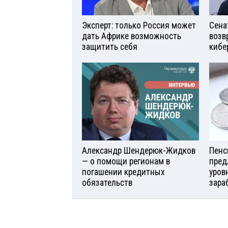
Эксперт: только Россия может
Сена
дать Африке возможность
возв
защитить себя
кибе
Александр Шендерюк-Жидков
Пенс
— о помощи регионам в
пред
погашении кредитных
уров
обязательств
зара