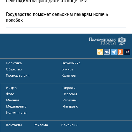
необходима защита даже в конце лета
Государство поможет сельским пекарям испечь
колобок
Политика
Экономика
Общество
В мире
Происшествия
Культура
Видео
Опросы
Фото
Персоны
Мнения
Регионы
Медиацентр
Интервью
Колумнисты
Контакты
Реклама
Вакансии