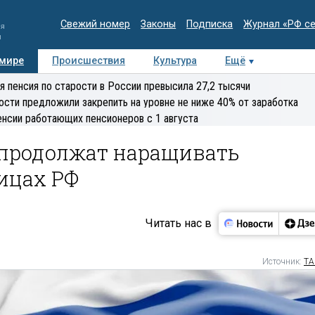
Свежий номер
Законы
Подписка
Журнал «РФ с
ия
и
 мире
Происшествия
Культура
Ещё
Медиацентр
Интервью
Колумнисты
Делова
я пенсия по старости в России превысила 27,2 тысячи
эксперт
ости предложили закрепить на уровне не ниже 40% от заработка
енсии работающих пенсионеров с 1 августа
о продолжат наращивать
ицах РФ
Читать нас в
Источник:
ТА