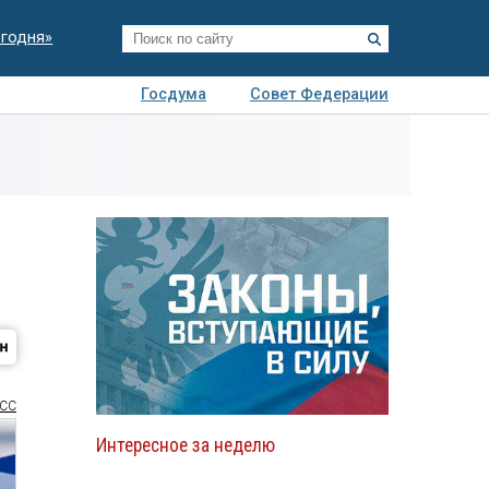
егодня»
Госдума
Совет Федерации
я
Авто
Недвижимость
Технологии
иза
СС
Интересное за неделю