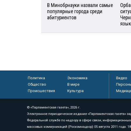
В Минобрнауки назвали самые
Орба
популярные города среди
ситу
абитуриентов
Черн
язык
Политика
Экономика
Видео
Общество
В мире
Персон
Происшествия
Культура
Медиац
© «Парламентская газета», 2026 г.
Электронное периодическое издание «Парламентская газета» за
Федеральной службе по надзору в сфере связи, информационных
массовых коммуникаций (Роскомнадзор) 05 августа 2011 года. 1