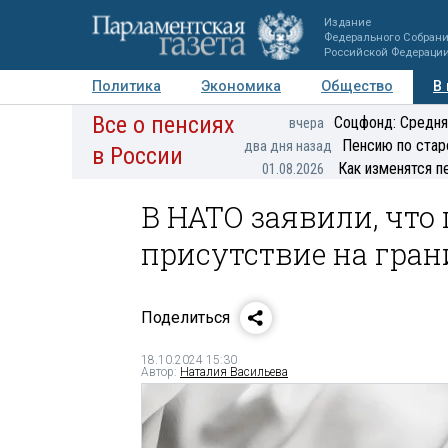
Издание
Федерального Собран
Российской Федераци
Политика
Экономика
Общество
В
Все о пенсиях
Фото
Авторы
Персоны
Мнения
Регионы
Соцфонд: Средня
вчера
Пенсию по стар
два дня назад
в России
Как изменятся п
01.08.2026
В НАТО заявили, чт
присутствие на гран
Поделиться
18.10.2024 15:30
Автор:
Наталия Васильева