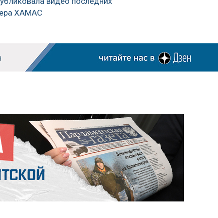
убликовала видео последних
дера ХАМАС