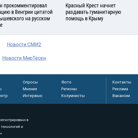
н прокомментировал
Красный Крест начнет
ацию в Венгрии цитатой
раздавать гуманитарную
ышевского на русском
помощь в Крыму
е
Новости СМИ2
Новости МирТесен
Опросы
Фото
Контакты
ы
Мнения
Регионы
Реклама
ентр
Интервью
Колумнисты
Вакансии
регистрировано в
 технологий и
8+