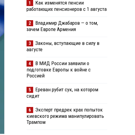
Как изменятся пенсии
1
работающих пенсионеров с 1 августа
Владимир Джабаров — о том,
2
зачем Европе Армения
Законы, вступающие в силу в
3
августе
В МИД России заявили о
4
подготовке Европы к войне с
Россией
Ереван рубит сук, на котором
5
сидит
Эксперт предрек крах попыток
6
киевского режима манипулировать
Трампом