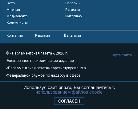
Фото
Персоны
Мнения
Регионы
Медиацентр
Интервью
Колумнисты
Контакты
Реклама
Вакансии
© «Парламентская газета», 2026 г.
Карта сайта
Электронное периодическое издание
«Парламентская газета» зарегистрировано в
Федеральной службе по надзору в сфере
связи, информационных технологий и
Используя сайт pnp.ru, Вы соглашаетесь с
массовых коммуникаций (Роскомнадзор) 05
использованием файлов cookie
августа 2011 года. 18+
СОГЛАСЕН
Свидетельство о регистрации Эл № ФС77-
46097
Учредитель — АНО «Парламентская газета»
Исполняющий обязанности главного
редактора — Абдуллаев М.Р.