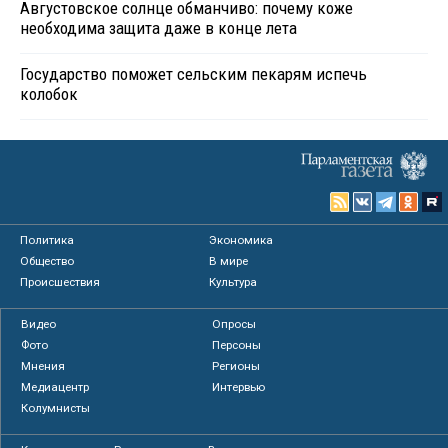
Августовское солнце обманчиво: почему коже
необходима защита даже в конце лета
Государство поможет сельским пекарям испечь
колобок
Политика
Экономика
Общество
В мире
Происшествия
Культура
Видео
Опросы
Фото
Персоны
Мнения
Регионы
Медиацентр
Интервью
Колумнисты