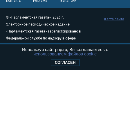
Контакты
Реклама
Вакансии
© «Парламентская газета», 2026 г.
Карта сайта
Электронное периодическое издание
«Парламентская газета» зарегистрировано в
Федеральной службе по надзору в сфере
связи, информационных технологий и
Используя сайт pnp.ru, Вы соглашаетесь с
массовых коммуникаций (Роскомнадзор) 05
использованием файлов cookie
августа 2011 года. 18+
СОГЛАСЕН
Свидетельство о регистрации Эл № ФС77-
46097
Учредитель — АНО «Парламентская газета»
Исполняющий обязанности главного
редактора — Абдуллаев М.Р.
Тел.: +7 (495) 637–69–79 E-mail:
pg@pnp.ru
«Парламентская газета» - официальное еженедельное издание
Федерального Собрания РФ. Издается с 1997 года. Учредители
газеты - Государственная Дума и Совет Федерации РФ. Официальный
публикатор федеральных конституционных законов, федеральных